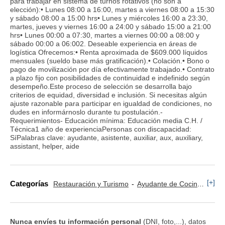
para trabajar en sistema de turnos rotativos (no son a
elección):• Lunes 08:00 a 16:00, martes a viernes 08:00 a 15:30
y sábado 08:00 a 15:00 hrs• Lunes y miércoles 16:00 a 23:30,
martes, jueves y viernes 16:00 a 24:00 y sábado 15:00 a 21:00
hrs• Lunes 00:00 a 07:30, martes a viernes 00:00 a 08:00 y
sábado 00:00 a 06:002. Deseable experiencia en áreas de
logística Ofrecemos:• Renta aproximada de $609.000 líquidos
mensuales (sueldo base más gratificación).• Colación.• Bono o
pago de movilización por día efectivamente trabajado.• Contrato
a plazo fijo con posibilidades de continuidad e indefinido según
desempeño.Este proceso de selección se desarrolla bajo
criterios de equidad, diversidad e inclusión. Si necesitas algún
ajuste razonable para participar en igualdad de condiciones, no
dudes en informárnoslo durante tu postulación.-
Requerimientos- Educación mínima: Educación media C.H. /
Técnica1 año de experienciaPersonas con discapacidad:
SíPalabras clave: ayudante, asistente, auxiliar, aux, auxiliary,
assistant, helper, aide
[+]
Categorías
Restauración y Turismo
Ayudante de Cocina
Pro
Nunca envíes tu información personal
(DNI, foto,...), datos