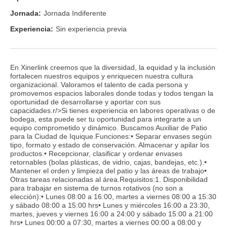
Jornada:
Jornada Indiferente
Experiencia:
Sin experiencia previa
En Xinerlink creemos que la diversidad, la equidad y la inclusión
fortalecen nuestros equipos y enriquecen nuestra cultura
organizacional. Valoramos el talento de cada persona y
promovemos espacios laborales donde todas y todos tengan la
oportunidad de desarrollarse y aportar con sus
capacidades.r/>Si tienes experiencia en labores operativas o de
bodega, esta puede ser tu oportunidad para integrarte a un
equipo comprometido y dinámico. Buscamos Auxiliar de Patio
para la Ciudad de Iquique.Funciones:• Separar envases según
tipo, formato y estado de conservación. Almacenar y apilar los
productos.• Recepcionar, clasificar y ordenar envases
retornables (bolas plásticas, de vidrio, cajas, bandejas, etc.).•
Mantener el orden y limpieza del patio y las áreas de trabajo•
Otras tareas relacionadas al área.Requisitos:1. Disponibilidad
para trabajar en sistema de turnos rotativos (no son a
elección):• Lunes 08:00 a 16:00, martes a viernes 08:00 a 15:30
y sábado 08:00 a 15:00 hrs• Lunes y miércoles 16:00 a 23:30,
martes, jueves y viernes 16:00 a 24:00 y sábado 15:00 a 21:00
hrs• Lunes 00:00 a 07:30, martes a viernes 00:00 a 08:00 y