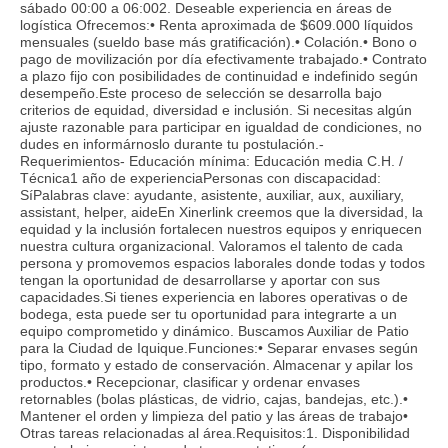
sábado 00:00 a 06:002. Deseable experiencia en áreas de
logística Ofrecemos:• Renta aproximada de $609.000 líquidos
mensuales (sueldo base más gratificación).• Colación.• Bono o
pago de movilización por día efectivamente trabajado.• Contrato
a plazo fijo con posibilidades de continuidad e indefinido según
desempeño.Este proceso de selección se desarrolla bajo
criterios de equidad, diversidad e inclusión. Si necesitas algún
ajuste razonable para participar en igualdad de condiciones, no
dudes en informárnoslo durante tu postulación.-
Requerimientos- Educación mínima: Educación media C.H. /
Técnica1 año de experienciaPersonas con discapacidad:
SíPalabras clave: ayudante, asistente, auxiliar, aux, auxiliary,
assistant, helper, aideEn Xinerlink creemos que la diversidad, la
equidad y la inclusión fortalecen nuestros equipos y enriquecen
nuestra cultura organizacional. Valoramos el talento de cada
persona y promovemos espacios laborales donde todas y todos
tengan la oportunidad de desarrollarse y aportar con sus
capacidades.Si tienes experiencia en labores operativas o de
bodega, esta puede ser tu oportunidad para integrarte a un
equipo comprometido y dinámico. Buscamos Auxiliar de Patio
para la Ciudad de Iquique.Funciones:• Separar envases según
tipo, formato y estado de conservación. Almacenar y apilar los
productos.• Recepcionar, clasificar y ordenar envases
retornables (bolas plásticas, de vidrio, cajas, bandejas, etc.).•
Mantener el orden y limpieza del patio y las áreas de trabajo•
Otras tareas relacionadas al área.Requisitos:1. Disponibilidad