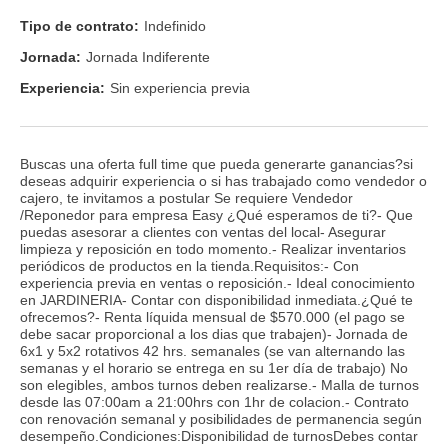
Tipo de contrato:
Indefinido
Jornada:
Jornada Indiferente
Experiencia:
Sin experiencia previa
Buscas una oferta full time que pueda generarte ganancias?si
deseas adquirir experiencia o si has trabajado como vendedor o
cajero, te invitamos a postular Se requiere Vendedor
/Reponedor para empresa Easy ¿Qué esperamos de ti?- Que
puedas asesorar a clientes con ventas del local- Asegurar
limpieza y reposición en todo momento.- Realizar inventarios
periódicos de productos en la tienda.Requisitos:- Con
experiencia previa en ventas o reposición.- Ideal conocimiento
en JARDINERIA- Contar con disponibilidad inmediata.¿Qué te
ofrecemos?- Renta líquida mensual de $570.000 (el pago se
debe sacar proporcional a los dias que trabajen)- Jornada de
6x1 y 5x2 rotativos 42 hrs. semanales (se van alternando las
semanas y el horario se entrega en su 1er día de trabajo) No
son elegibles, ambos turnos deben realizarse.- Malla de turnos
desde las 07:00am a 21:00hrs con 1hr de colacion.- Contrato
con renovación semanal y posibilidades de permanencia según
desempeño.Condiciones:Disponibilidad de turnosDebes contar