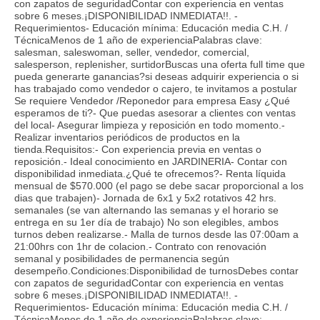
con zapatos de seguridadContar con experiencia en ventas
sobre 6 meses.¡DISPONIBILIDAD INMEDIATA!!. -
Requerimientos- Educación mínima: Educación media C.H. /
TécnicaMenos de 1 año de experienciaPalabras clave:
salesman, saleswoman, seller, vendedor, comercial,
salesperson, replenisher, surtidorBuscas una oferta full time que
pueda generarte ganancias?si deseas adquirir experiencia o si
has trabajado como vendedor o cajero, te invitamos a postular
Se requiere Vendedor /Reponedor para empresa Easy ¿Qué
esperamos de ti?- Que puedas asesorar a clientes con ventas
del local- Asegurar limpieza y reposición en todo momento.-
Realizar inventarios periódicos de productos en la
tienda.Requisitos:- Con experiencia previa en ventas o
reposición.- Ideal conocimiento en JARDINERIA- Contar con
disponibilidad inmediata.¿Qué te ofrecemos?- Renta líquida
mensual de $570.000 (el pago se debe sacar proporcional a los
dias que trabajen)- Jornada de 6x1 y 5x2 rotativos 42 hrs.
semanales (se van alternando las semanas y el horario se
entrega en su 1er día de trabajo) No son elegibles, ambos
turnos deben realizarse.- Malla de turnos desde las 07:00am a
21:00hrs con 1hr de colacion.- Contrato con renovación
semanal y posibilidades de permanencia según
desempeño.Condiciones:Disponibilidad de turnosDebes contar
con zapatos de seguridadContar con experiencia en ventas
sobre 6 meses.¡DISPONIBILIDAD INMEDIATA!!. -
Requerimientos- Educación mínima: Educación media C.H. /
TécnicaMenos de 1 año de experienciaPalabras clave: