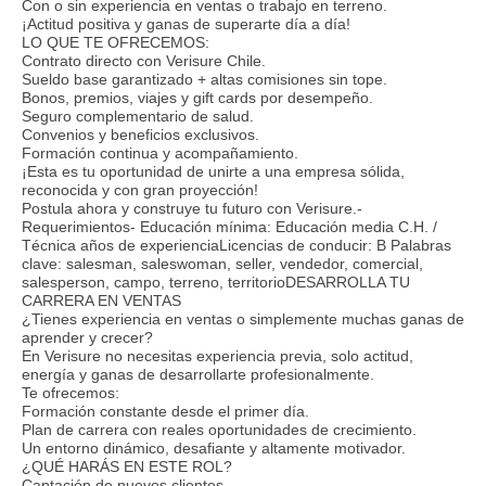
Con o sin experiencia en ventas o trabajo en terreno.
¡Actitud positiva y ganas de superarte día a día!
LO QUE TE OFRECEMOS:
Contrato directo con Verisure Chile.
Sueldo base garantizado + altas comisiones sin tope.
Bonos, premios, viajes y gift cards por desempeño.
Seguro complementario de salud.
Convenios y beneficios exclusivos.
Formación continua y acompañamiento.
¡Esta es tu oportunidad de unirte a una empresa sólida,
reconocida y con gran proyección!
Postula ahora y construye tu futuro con Verisure.-
Requerimientos- Educación mínima: Educación media C.H. /
Técnica años de experienciaLicencias de conducir: B Palabras
clave: salesman, saleswoman, seller, vendedor, comercial,
salesperson, campo, terreno, territorioDESARROLLA TU
CARRERA EN VENTAS
¿Tienes experiencia en ventas o simplemente muchas ganas de
aprender y crecer?
En Verisure no necesitas experiencia previa, solo actitud,
energía y ganas de desarrollarte profesionalmente.
Te ofrecemos:
Formación constante desde el primer día.
Plan de carrera con reales oportunidades de crecimiento.
Un entorno dinámico, desafiante y altamente motivador.
¿QUÉ HARÁS EN ESTE ROL?
Captación de nuevos clientes.