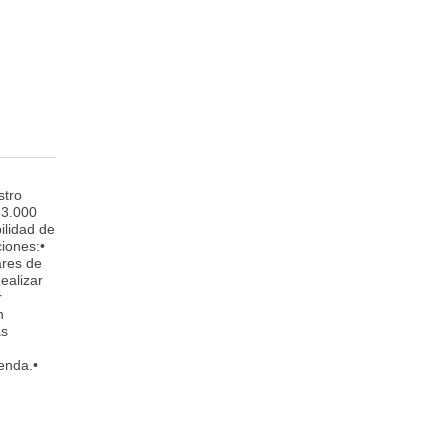
stro
53.000
ilidad de
ciones:•
ares de
ealizar
r
n
as
enda.•