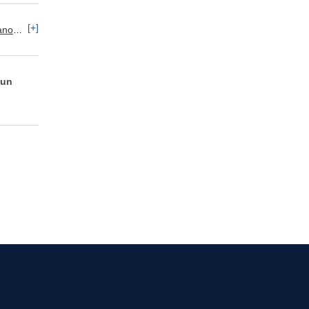
[+]
ersonal
 un