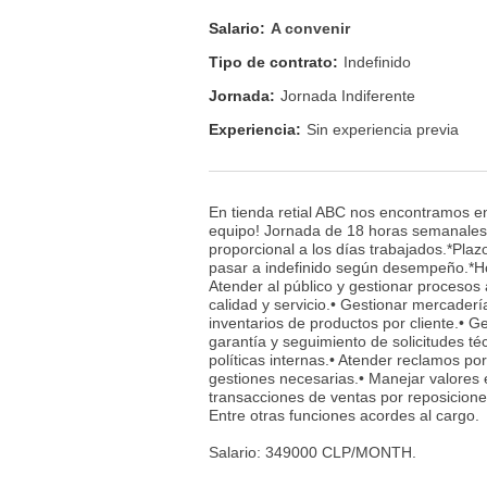
Salario:
A convenir
Tipo de contrato:
Indefinido
Jornada:
Jornada Indiferente
Experiencia:
Sin experiencia previa
En tienda retial ABC nos encontramos e
equipo! Jornada de 18 horas semanales,
proporcional a los días trabajados.*Plazo
pasar a indefinido según desempeño.*Hora
Atender al público y gestionar procesos
calidad y servicio.• Gestionar mercaderí
inventarios de productos por cliente.• G
garantía y seguimiento de solicitudes t
políticas internas.• Atender reclamos po
gestiones necesarias.• Manejar valores 
transacciones de ventas por reposiciones
Entre otras funciones acordes al cargo.
Salario: 349000 CLP/MONTH.