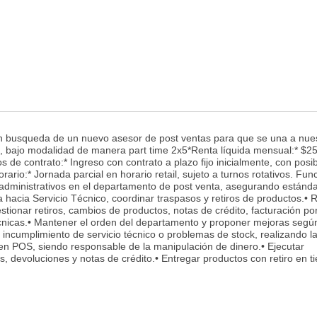
n busqueda de un nuevo asesor de post ventas para que se una a nue
 bajo modalidad de manera part time 2x5*Renta líquida mensual:* $2
s de contrato:* Ingreso con contrato a plazo fijo inicialmente, con posib
rio:* Jornada parcial en horario retail, sujeto a turnos rotativos. Fun
 administrativos en el departamento de post venta, asegurando estánd
a hacia Servicio Técnico, coordinar traspasos y retiros de productos.• R
estionar retiros, cambios de productos, notas de crédito, facturación po
écnicas.• Mantener el orden del departamento y proponer mejoras segú
r incumplimiento de servicio técnico o problemas de stock, realizando l
en POS, siendo responsable de la manipulación de dinero.• Ejecutar
, devoluciones y notas de crédito.• Entregar productos con retiro en ti