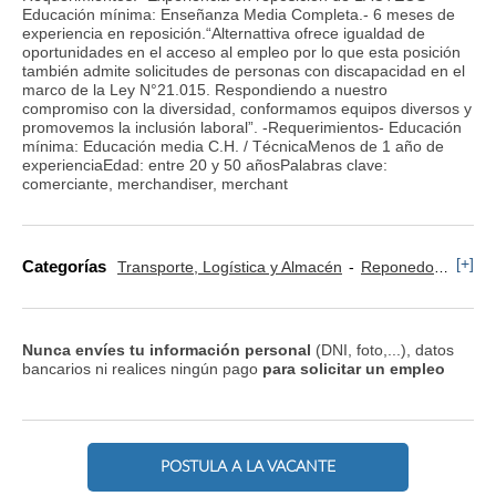
Educación mínima: Enseñanza Media Completa.- 6 meses de
experiencia en reposición.“Alternattiva ofrece igualdad de
oportunidades en el acceso al empleo por lo que esta posición
también admite solicitudes de personas con discapacidad en el
marco de la Ley N°21.015. Respondiendo a nuestro
compromiso con la diversidad, conformamos equipos diversos y
promovemos la inclusión laboral”. -Requerimientos- Educación
mínima: Educación media C.H. / TécnicaMenos de 1 año de
experienciaEdad: entre 20 y 50 añosPalabras clave:
comerciante, merchandiser, merchant
[+]
Categorías
Transporte, Logística y Almacén
Reponedor y Cajero
Nunca envíes tu información personal
(DNI, foto,...), datos
bancarios ni realices ningún pago
para solicitar un empleo
POSTULA A LA VACANTE