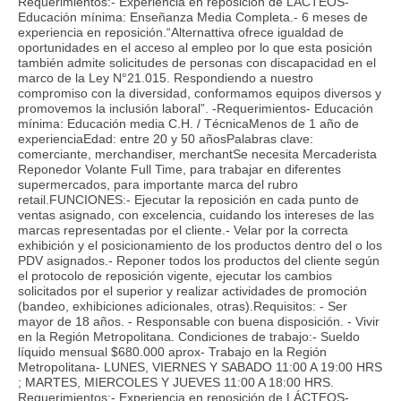
Requerimientos:- Experiencia en reposición de LÁCTEOS-
Educación mínima: Enseñanza Media Completa.- 6 meses de
experiencia en reposición.“Alternattiva ofrece igualdad de
oportunidades en el acceso al empleo por lo que esta posición
también admite solicitudes de personas con discapacidad en el
marco de la Ley N°21.015. Respondiendo a nuestro
compromiso con la diversidad, conformamos equipos diversos y
promovemos la inclusión laboral”. -Requerimientos- Educación
mínima: Educación media C.H. / TécnicaMenos de 1 año de
experienciaEdad: entre 20 y 50 añosPalabras clave:
comerciante, merchandiser, merchantSe necesita Mercaderista
Reponedor Volante Full Time, para trabajar en diferentes
supermercados, para importante marca del rubro
retail.FUNCIONES:- Ejecutar la reposición en cada punto de
ventas asignado, con excelencia, cuidando los intereses de las
marcas representadas por el cliente.- Velar por la correcta
exhibición y el posicionamiento de los productos dentro del o los
PDV asignados.- Reponer todos los productos del cliente según
el protocolo de reposición vigente, ejecutar los cambios
solicitados por el superior y realizar actividades de promoción
(bandeo, exhibiciones adicionales, otras).Requisitos: - Ser
mayor de 18 años. - Responsable con buena disposición. - Vivir
en la Región Metropolitana. Condiciones de trabajo:- Sueldo
líquido mensual $680.000 aprox- Trabajo en la Región
Metropolitana- LUNES, VIERNES Y SABADO 11:00 A 19:00 HRS
; MARTES, MIERCOLES Y JUEVES 11:00 A 18:00 HRS.
Requerimientos:- Experiencia en reposición de LÁCTEOS-