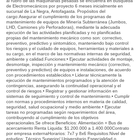
al rubro de las maquinarias pesadas se encuentra en búsqueda
de Electromecánicos por proyecto 6 meses inicialmente en
sucursal de La Negra, Antofagasta. Propósitos del
cargo:Asegurar el cumplimiento de los programas de
mantenimiento de equipos de Minería Subterránea (Jumbos,
LHD, Camiones y/o Perforadoras), mediante la adecuada
ejecución de las actividades planificadas y no planificadas
propias del mantenimiento mecánico como son: correctivo,
preventivo, predictivo y sintomático, manteniendo bajo control
los riesgos y el cuidado de equipos, herramientas y materiales a
su cargo, en el marco de las normativas internas de seguridad,
ambiente y calidad.Funciones:• Ejecutar actividades de montaje,
desmontaje, inspección y mantenimiento mecánico (correctivo,
preventivo y predictivo) de equipos e instalaciones, de acuerdo
con procedimientos establecidos.• Liderar técnicamente la
ejecución de mantenimientos programados y la atención de
contingencias, asegurando la continuidad operacional y el
control de riesgos.• Registrar y gestionar información en
sistemas de seguimiento y control de mantenimiento.• Cumplir
con normas y procedimientos internos en materia de calidad,
seguridad, salud ocupacional y medio ambiente.• Ejecutar
tareas no programadas según requerimientos del área,
contribuyendo al cumplimiento de los objetivos
operacionales.Se ofrece:Beneficios: Alimentación + Bus de
acercamiento Renta Liquida: $1.200.000 a 1.400.000Contrato
por empresa externaHorarios: 7x7 y 8x6 Requisitos:Nivel de
estudios: Técnico Superior/ Universitario Especialidad o