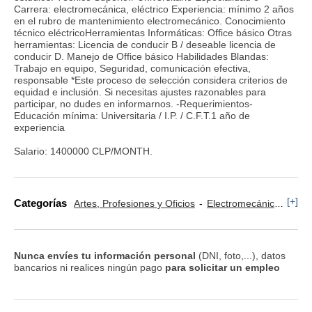
Carrera: electromecánica, eléctrico Experiencia: mínimo 2 años
en el rubro de mantenimiento electromecánico. Conocimiento
técnico eléctricoHerramientas Informáticas: Office básico Otras
herramientas: Licencia de conducir B / deseable licencia de
conducir D. Manejo de Office básico Habilidades Blandas:
Trabajo en equipo, Seguridad, comunicación efectiva,
responsable *Este proceso de selección considera criterios de
equidad e inclusión. Si necesitas ajustes razonables para
participar, no dudes en informarnos. -Requerimientos-
Educación mínima: Universitaria / I.P. / C.F.T.1 año de
experiencia
Salario: 1400000 CLP/MONTH.
[+]
Categorías
Artes, Profesiones y Oficios
Electromecánica
Ing
Nunca envíes tu información personal
(DNI, foto,...), datos
bancarios ni realices ningún pago
para solicitar un empleo