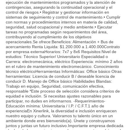
ejecución de mantenimientos programados y la atención de
contingencias, asegurando la continuidad operacional y el
control de riesgos.• Registrar y gestionar información en
sistemas de seguimiento y control de mantenimiento.• Cumplir
con normas y procedimientos internos en materia de calidad,
seguridad, salud ocupacional y medio ambiente.• Ejecutar
tareas no programadas según requerimientos del área,
contribuyendo al cumplimiento de los objetivos
operacionales.Se ofrece:Beneficios: Alimentación + Bus de
acercamiento Renta Liquida: $1.200.000 a 1.400.000Contrato
por empresa externaHorarios: 7x7 y 8x6 Requisitos:Nivel de
estudios: Técnico Superior/ Universitario Especialidad o
Carrera: electromecánica, eléctrico Experiencia: mínimo 2 años
en el rubro de mantenimiento electromecánico. Conocimiento
técnico eléctricoHerramientas Informáticas: Office básico Otras
herramientas: Licencia de conducir B / deseable licencia de
conducir D. Manejo de Office básico Habilidades Blandas:
Trabajo en equipo, Seguridad, comunicación efectiva,
responsable *Este proceso de selección considera criterios de
equidad e inclusión. Si necesitas ajustes razonables para
participar, no dudes en informarnos. -Requerimientos-
Educación mínima: Universitaria / I.P. / C.F.T.1 año de
experienciaEn Xinerlink, la diversidad e inclusión enriquecen
nuestro equipo y cultura. Valoramos tu talento único en un
ambiente donde eres bienvenido(a). Únete y construyamos
juntos y juntas un futuro inclusivo.Importante empresa dedicada