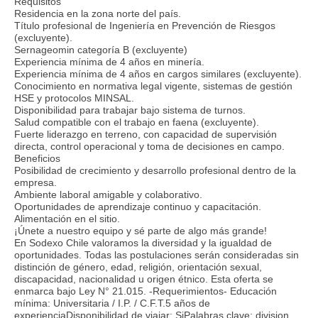
Requisitos
Residencia en la zona norte del país.
Título profesional de Ingeniería en Prevención de Riesgos
(excluyente).
Sernageomin categoría B (excluyente)
Experiencia mínima de 4 años en minería.
Experiencia mínima de 4 años en cargos similares (excluyente).
Conocimiento en normativa legal vigente, sistemas de gestión
HSE y protocolos MINSAL.
Disponibilidad para trabajar bajo sistema de turnos.
Salud compatible con el trabajo en faena (excluyente).
Fuerte liderazgo en terreno, con capacidad de supervisión
directa, control operacional y toma de decisiones en campo.
Beneficios
Posibilidad de crecimiento y desarrollo profesional dentro de la
empresa.
Ambiente laboral amigable y colaborativo.
Oportunidades de aprendizaje continuo y capacitación.
Alimentación en el sitio.
¡Únete a nuestro equipo y sé parte de algo más grande!
En Sodexo Chile valoramos la diversidad y la igualdad de
oportunidades. Todas las postulaciones serán consideradas sin
distinción de género, edad, religión, orientación sexual,
discapacidad, nacionalidad u origen étnico. Esta oferta se
enmarca bajo Ley N° 21.015. -Requerimientos- Educación
mínima: Universitaria / I.P. / C.F.T.5 años de
experienciaDisponibilidad de viajar: SiPalabras clave: division,