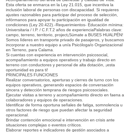
Esta oferta se enmarca en la Ley 21.015, que incentiva la
inclusión laboral de personas con discapacidad. Si requieres
ajustes razonables para participar del proceso de selección,
infórmanos para apoyar tu participación en igualdad de
condiciones (Ley 20.422).-Requerimientos- Educación mínima:
Universitaria / I.P. / C.F.T.2 años de experienciaPalabras clave:
campo, terreno, territorio, project¡Súmate a BUSES HUALPÉN!
Somos líderes en transporte privado de pasajeros, y buscamos
incorporar a nuestro equipo a un/a Psicóloga/o Organizacional
en Terreno, para Calama.
Si cuentas con experiencia en intervención psicosocial,
acompañamiento a equipos operativos y trabajo directo en
terreno con conductores y personal de alta dotación, ¡esta
oportunidad es para ti!
PRINCIPALES FUNCIONES
Realizar conversatorios, aperturas y cierres de turno con los
equipos operativos, generando espacios de conversación
sincera y detección temprana de riesgos psicosociales.
Ejecutar visitas a terreno y acompañamiento directo en faena a
colaboradores y equipos de operaciones.
Identificar de forma oportuna señales de fatiga, somnolencia u
otros factores de riesgo que puedan afectar la seguridad
operacional.
Brindar contención emocional e intervención en crisis ante
situaciones complejas o eventos críticos.
Elaborar reportes e indicadores de gestión asociados a