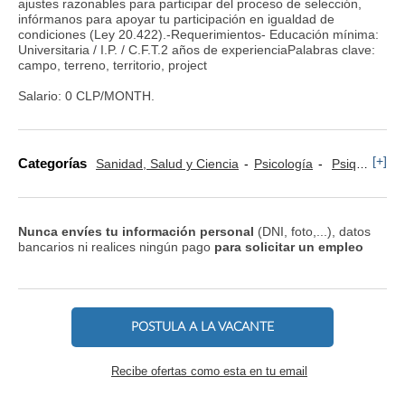
ajustes razonables para participar del proceso de selección,
infórmanos para apoyar tu participación en igualdad de
condiciones (Ley 20.422).-Requerimientos- Educación mínima:
Universitaria / I.P. / C.F.T.2 años de experienciaPalabras clave:
campo, terreno, territorio, project
Salario: 0 CLP/MONTH.
[+]
Categorías
Sanidad, Salud y Ciencia
Psicología
Psiquiatría
Nunca envíes tu información personal
(DNI, foto,...), datos
bancarios ni realices ningún pago
para solicitar un empleo
POSTULA A LA VACANTE
Recibe ofertas como esta en tu email