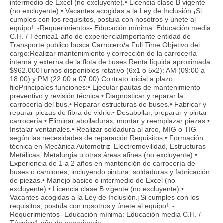
intermedio de Excel (no excluyente).• Licencia clase B vigente
(no excluyente).• Vacantes acogidas a la Ley de Inclusión.¡Si
cumples con los requisitos, postula con nosotros y únete al
equipo!. -Requerimientos- Educación mínima: Educación media
C.H. / Técnica1 año de experienciaImportante entidad de
Transporte publico busca Carrocero/a Full Time Objetivo del
cargo:Realizar mantenimiento y corrección de la carrocería
interna y externa de la flota de buses.Renta líquida aproximada:
$962.000Turnos disponibles rotativo (6x1 o 5x2): AM (09:00 a
18:00) y PM (22:00 a 07:00).Contrato inicial a plazo
fijoPrincipales funciones:• Ejecutar pautas de mantenimiento
preventivo y revisión técnica.• Diagnosticar y reparar la
carrocería del bus.• Reparar estructuras de buses.• Fabricar y
reparar piezas de fibra de vidrio.• Desabollar, preparar y pintar
carrocería.• Eliminar abolladuras, montar y reemplazar piezas.•
Instalar ventanales.• Realizar soldadura al arco, MIG o TIG
según las necesidades de reparación.Requisitos:• Formación
técnica en Mecánica Automotriz, Electromovilidad, Estructuras
Metálicas, Metalurgia u otras áreas afines (no excluyente).•
Experiencia de 1 a 2 años en mantención de carrocería de
buses o camiones, incluyendo pintura, soldaduras y fabricación
de piezas.• Manejo básico o intermedio de Excel (no
excluyente).• Licencia clase B vigente (no excluyente).•
Vacantes acogidas a la Ley de Inclusión.¡Si cumples con los
requisitos, postula con nosotros y únete al equipo!. -
Requerimientos- Educación mínima: Educación media C.H. /
Técnica1 año de experiencia