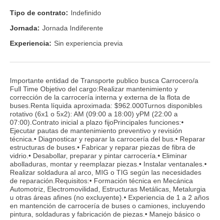
Tipo de contrato:
Indefinido
Jornada:
Jornada Indiferente
Experiencia:
Sin experiencia previa
Importante entidad de Transporte publico busca Carrocero/a
Full Time Objetivo del cargo:Realizar mantenimiento y
corrección de la carrocería interna y externa de la flota de
buses.Renta líquida aproximada: $962.000Turnos disponibles
rotativo (6x1 o 5x2): AM (09:00 a 18:00) yPM (22:00 a
07:00).Contrato inicial a plazo fijoPrincipales funciones:•
Ejecutar pautas de mantenimiento preventivo y revisión
técnica.• Diagnosticar y reparar la carrocería del bus.• Reparar
estructuras de buses.• Fabricar y reparar piezas de fibra de
vidrio.• Desabollar, preparar y pintar carrocería.• Eliminar
abolladuras, montar y reemplazar piezas.• Instalar ventanales.•
Realizar soldadura al arco, MIG o TIG según las necesidades
de reparación.Requisitos:• Formación técnica en Mecánica
Automotriz, Electromovilidad, Estructuras Metálicas, Metalurgia
u otras áreas afines (no excluyente).• Experiencia de 1 a 2 años
en mantención de carrocería de buses o camiones, incluyendo
pintura, soldaduras y fabricación de piezas.• Manejo básico o