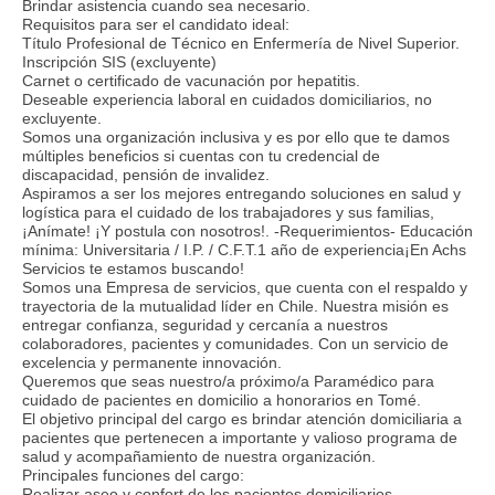
Brindar asistencia cuando sea necesario.
Requisitos para ser el candidato ideal:
Título Profesional de Técnico en Enfermería de Nivel Superior.
Inscripción SIS (excluyente)
Carnet o certificado de vacunación por hepatitis.
Deseable experiencia laboral en cuidados domiciliarios, no
excluyente.
Somos una organización inclusiva y es por ello que te damos
múltiples beneficios si cuentas con tu credencial de
discapacidad, pensión de invalidez.
Aspiramos a ser los mejores entregando soluciones en salud y
logística para el cuidado de los trabajadores y sus familias,
¡Anímate! ¡Y postula con nosotros!. -Requerimientos- Educación
mínima: Universitaria / I.P. / C.F.T.1 año de experiencia¡En Achs
Servicios te estamos buscando!
Somos una Empresa de servicios, que cuenta con el respaldo y
trayectoria de la mutualidad líder en Chile. Nuestra misión es
entregar confianza, seguridad y cercanía a nuestros
colaboradores, pacientes y comunidades. Con un servicio de
excelencia y permanente innovación.
Queremos que seas nuestro/a próximo/a Paramédico para
cuidado de pacientes en domicilio a honorarios en Tomé.
El objetivo principal del cargo es brindar atención domiciliaria a
pacientes que pertenecen a importante y valioso programa de
salud y acompañamiento de nuestra organización.
Principales funciones del cargo:
Realizar aseo y confort de los pacientes domiciliarios.