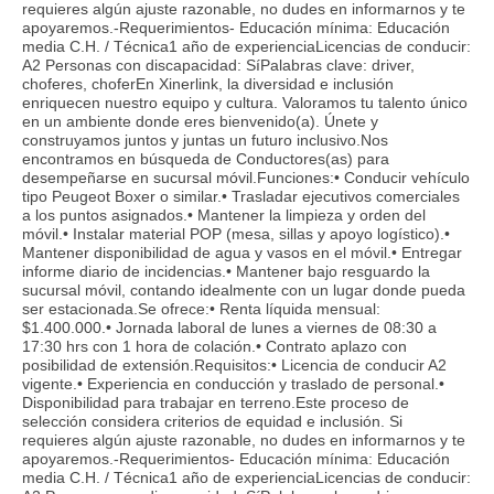
requieres algún ajuste razonable, no dudes en informarnos y te
apoyaremos.-Requerimientos- Educación mínima: Educación
media C.H. / Técnica1 año de experienciaLicencias de conducir:
A2 Personas con discapacidad: SíPalabras clave: driver,
choferes, choferEn Xinerlink, la diversidad e inclusión
enriquecen nuestro equipo y cultura. Valoramos tu talento único
en un ambiente donde eres bienvenido(a). Únete y
construyamos juntos y juntas un futuro inclusivo.Nos
encontramos en búsqueda de Conductores(as) para
desempeñarse en sucursal móvil.Funciones:• Conducir vehículo
tipo Peugeot Boxer o similar.• Trasladar ejecutivos comerciales
a los puntos asignados.• Mantener la limpieza y orden del
móvil.• Instalar material POP (mesa, sillas y apoyo logístico).•
Mantener disponibilidad de agua y vasos en el móvil.• Entregar
informe diario de incidencias.• Mantener bajo resguardo la
sucursal móvil, contando idealmente con un lugar donde pueda
ser estacionada.Se ofrece:• Renta líquida mensual:
$1.400.000.• Jornada laboral de lunes a viernes de 08:30 a
17:30 hrs con 1 hora de colación.• Contrato aplazo con
posibilidad de extensión.Requisitos:• Licencia de conducir A2
vigente.• Experiencia en conducción y traslado de personal.•
Disponibilidad para trabajar en terreno.Este proceso de
selección considera criterios de equidad e inclusión. Si
requieres algún ajuste razonable, no dudes en informarnos y te
apoyaremos.-Requerimientos- Educación mínima: Educación
media C.H. / Técnica1 año de experienciaLicencias de conducir: