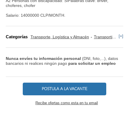
A2 Personas con discapacidad: SíPalabras clave: driver,
choferes, chofer
Salario: 14000000 CLP/MONTH.
[+]
Categorías
Transporte, Logística y Almacén
Transportista, Mensajero y Conductor
Nunca envíes tu información personal
(DNI, foto,...), datos
bancarios ni realices ningún pago
para solicitar un empleo
POSTULA A LA VACANTE
Recibe ofertas como esta en tu email