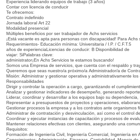
Experiencia liderando equipos de trabajo (3 años)
Contar con licencia de conducir
Te ofrecemos:
Contrato indefinido
Jornada laboral Art 22
Modalidad presencial
Múltiples beneficios por ser trabajador de Achs servicios
¡Está vacante es apta para personas con discapacidad! Para Achs s
Requerimientos- Educación mínima: Universitaria / I.P. / C.F.T.5
años de experienciaLicencias de conducir: B Disponibilidad de
viajar: SiPalabras clave:
administrator¡En Achs Servicios te estamos buscando!
Somos una Empresa de servicios, que cuenta con el respaldo y tray
Queremos que seas nuestro/a próximo/a Administrador/a de Contrat
Misión: Administrar y gestionar operativa y administrativamente los
Responsabilidades
Dirigir y controlar la operación a cargo, garantizando el cumplimi
Analizar y gestionar indicadores de desempeño, generando reporte
Liderar, coordinar y desarrollar a los equipos bajo su dependenc
Representar a presupuestos de proyectos y operaciones, elaboran
Gestionar procesos la empresa y a los contratos ante organismos 
Administrar de contratación y desvinculación, así como el control 
Coordinar y ejecutar instancias de capacitación y procesos de ev
Mantener relaciones efectivas con clientes, asegurando una comuni
Requisitos:
Formación de Ingeniería Civil, Ingeniería Comercial, Ingeniería en A
Conocimientos: Administración, Finanzas, Contabilidad, Manejo de 