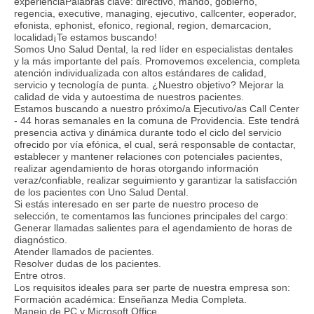
experienciaPalabras clave: directivo, mando, gobierno,
regencia, executive, managing, ejecutivo, callcenter, eoperador,
efonista, ephonist, efonico, regional, region, demarcacion,
localidad¡Te estamos buscando!
Somos Uno Salud Dental, la red líder en especialistas dentales
y la más importante del país. Promovemos excelencia, completa
atención individualizada con altos estándares de calidad,
servicio y tecnología de punta. ¿Nuestro objetivo? Mejorar la
calidad de vida y autoestima de nuestros pacientes.
Estamos buscando a nuestro próximo/a Ejecutivo/as Call Center
- 44 horas semanales en la comuna de Providencia. Este tendrá
presencia activa y dinámica durante todo el ciclo del servicio
ofrecido por vía efónica, el cual, será responsable de contactar,
establecer y mantener relaciones con potenciales pacientes,
realizar agendamiento de horas otorgando información
veraz/confiable, realizar seguimiento y garantizar la satisfacción
de los pacientes con Uno Salud Dental.
Si estás interesado en ser parte de nuestro proceso de
selección, te comentamos las funciones principales del cargo:
Generar llamadas salientes para el agendamiento de horas de
diagnóstico.
Atender llamados de pacientes.
Resolver dudas de los pacientes.
Entre otros.
Los requisitos ideales para ser parte de nuestra empresa son:
Formación académica: Enseñanza Media Completa.
Manejo de PC y Microsoft Office.