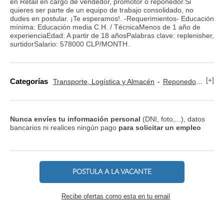
en Retail en cargo de vendedor, promotor o reponedor.Si
quieres ser parte de un equipo de trabajo consolidado, no
dudes en postular. ¡Te esperamos!. -Requerimientos- Educación
mínima: Educación media C.H. / TécnicaMenos de 1 año de
experienciaEdad: A partir de 18 añosPalabras clave: replenisher,
surtidorSalario: 578000 CLP/MONTH.
[+]
Categorías
Transporte, Logística y Almacén
Reponedor y Cajero
Nunca envíes tu información personal
(DNI, foto,...), datos
bancarios ni realices ningún pago
para solicitar un empleo
POSTULA A LA VACANTE
Recibe ofertas como esta en tu email