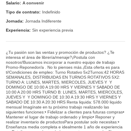
Salario:
A convenir
Tipo de contrato:
Indefinido
Jornada:
Jornada Indiferente
Experiencia:
Sin experiencia previa
¿Tu pasión son las ventas y promoción de productos? ¿Te
interesa el área de librería/menaje?¡Postula con
nosotros!Buscamos incorporar a nuestro equipo de trabajo
Promo-Reponedor/a . No lo pienses más.¡Esta oferta es para
ti!Condiciones de empleo: Turno Rotativo 5x2Turnos:42 HORAS
SEMANALES, DISTRIBUIDAS EN TURNOS ROTATIVOS 5X2:
TURNO A: LUNES, MARTES, MIERCOLES, JUEVES Y Y
DOMINGO DE 10:00 A 19:00 HRS Y VIERNES Y SABADO DE
10:00 A 20:00 HRS TURNO B: LUNES, MARTES, MIERCOLES,
JUEVES Y Y DOMINGO DE 10:30 A 19:30 HRS Y VIERNES Y
SABADO DE 10:30 A 20:30 HRS Renta liquida: 578.000 liquido
mensual Imagínate en tu próximo trabajo realizando las
siguientes funciones:• Fidelizar a clientes para futuras compras•
Mantener el lugar de trabajo ordenado y limpio• Reponer y
realizar inventario de productosPara postular solo necesitas:•
Enseñanza media completa e idealmente 1 año de experiencia