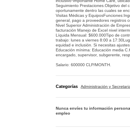
inclusivo*Importante Home Care, ubicad
Seguimiento Prestaciones.Objetivo del ca
oportunamente dentro las cuales se enc
Visitas Médicas y EquiposFunciones:Ingr
general, pago a proveedores registros c
Nivel Superior Administración de Empres
facturación Manejo de Excel nivel inter
Líquida Mensual: $600.000Tipo de contra
trabajo: lunes a viernes 8:00 a 17:30Lug
equidad e inclusión. Si necesitas ajuste
Educación mínima: Educación media C.H. 
encargado, supervisor, subgerente, resp
Salario: 600000 CLP/MONTH.
Categorías
Administración y Secretari
Nunca envíes tu información persona
empleo