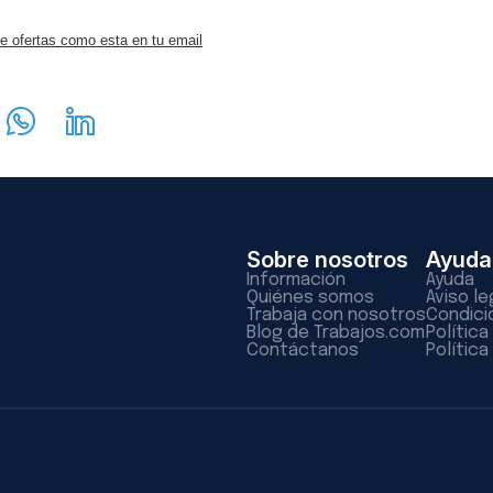
e ofertas como esta en tu email
Sobre nosotros
Ayuda
Información
Ayuda
Quiénes somos
Aviso le
Trabaja con nosotros
Condici
Blog de Trabajos.com
Polític
Contáctanos
Política