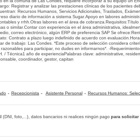
o en la comuna de Las Condes, requiere incorporar a su equipo un E
rgo: Registrar y analizar las prestaciones clínicas de los pacientes de
uentran: Recursos Humanos, Servicios Adicionales, Traslados, Exáme
eso diario de información a sistema Sugar.Apoyo en labores administr
ontables y rrhh.Otras labores en el área de cobranza.Requisitos:Título
as o similar.Contar con experiencia en el área administrativa, idealme
medio, correo electrónico, algún ERP de preferencia SAP Se ofrece:Ren
to: Contrato a plazo luego indefinido de acuerdo con evaluación.Hora
ar de trabajo: Las Condes. *Este proceso de selección considera criter
s razonables para participar, no dudes en informarnos*. -Requerimiento
/ Técnica1 año de experienciaPalabras clave: administrative, residen
onsable, coordinador, gestor, capitan
ado
Recepcionista
Asistente Personal
Recursos Humanos: Selección de Pers
l
(DNI, foto,...), datos bancarios ni realices ningún pago
para solicitar