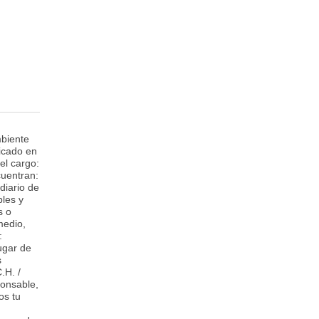
mbiente
icado en
el cargo:
cuentran:
diario de
bles y
s o
medio,
:
ugar de
s
.H. /
ponsable,
os tu