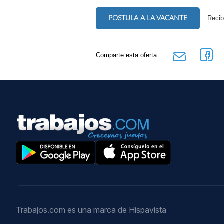
POSTULA A LA VACANTE
Recib
Comparte esta oferta:
Trabajos.com es una marca de Hispavista