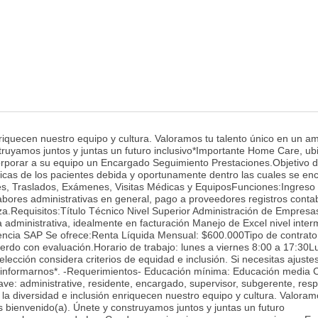
enriquecen nuestro equipo y cultura. Valoramos tu talento único en un a
truyamos juntos y juntas un futuro inclusivo*Importante Home Care, ub
rporar a su equipo un Encargado Seguimiento Prestaciones.Objetivo d
ínicas de los pacientes debida y oportunamente dentro las cuales se en
s, Traslados, Exámenes, Visitas Médicas y EquiposFunciones:Ingreso 
bores administrativas en general, pago a proveedores registros conta
za.Requisitos:Título Técnico Nivel Superior Administración de Empresa
a administrativa, idealmente en facturación Manejo de Excel nivel inter
rencia SAP Se ofrece:Renta Líquida Mensual: $600.000Tipo de contrato
uerdo con evaluación.Horario de trabajo: lunes a viernes 8:00 a 17:30L
lección considera criterios de equidad e inclusión. Si necesitas ajuste
n informarnos*. -Requerimientos- Educación mínima: Educación media C
ve: administrative, residente, encargado, supervisor, subgerente, res
, la diversidad e inclusión enriquecen nuestro equipo y cultura. Valoram
 bienvenido(a). Únete y construyamos juntos y juntas un futuro