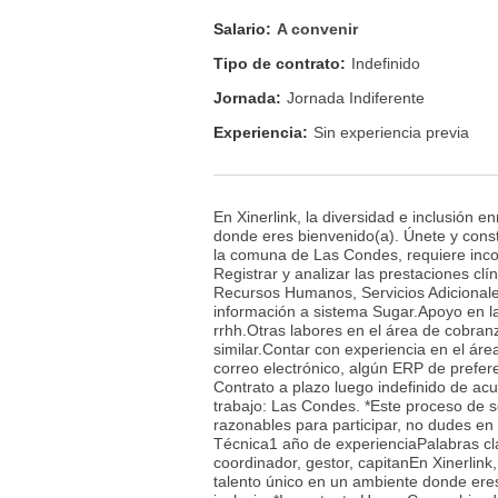
Salario:
A convenir
Tipo de contrato:
Indefinido
Jornada:
Jornada Indiferente
Experiencia:
Sin experiencia previa
En Xinerlink, la diversidad e inclusión 
donde eres bienvenido(a). Únete y cons
la comuna de Las Condes, requiere inco
Registrar y analizar las prestaciones cl
Recursos Humanos, Servicios Adicionale
información a sistema Sugar.Apoyo en la
rrhh.Otras labores en el área de cobran
similar.Contar con experiencia en el áre
correo electrónico, algún ERP de prefe
Contrato a plazo luego indefinido de ac
trabajo: Las Condes. *Este proceso de se
razonables para participar, no dudes e
Técnica1 año de experienciaPalabras cla
coordinador, gestor, capitanEn Xinerlink
talento único en un ambiente donde eres