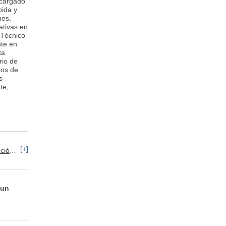
ncargado
bida y
nes,
ativas en
 Técnico
nte en
ta
rio de
ios de
s-
te,
[+]
onal
 un