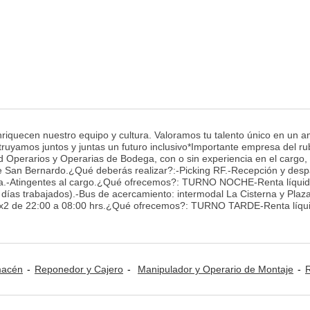
 enriquecen nuestro equipo y cultura. Valoramos tu talento único en un 
ruyamos juntos y juntas un futuro inclusivo*Importante empresa del ru
ad Operarios y Operarias de Bodega, con o sin experiencia en el cargo,
e San Bernardo.¿Qué deberás realizar?:-Picking RF.-Recepción y des
ga.-Atingentes al cargo.¿Qué ofrecemos?: TURNO NOCHE-Renta líqui
 días trabajados).-Bus de acercamiento: intermodal La Cisterna y Plaz
 5x2 de 22:00 a 08:00 hrs.¿Qué ofrecemos?: TURNO TARDE-Renta líqu
lmacén
Reponedor y Cajero
Manipulador y Operario de Montaje
Recursos H