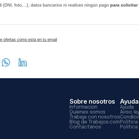
l
(DNI, foto,...), datos bancarios ni realices ningún pago
para solicitar
e ofertas como esta en tu email
Sobre nosotros
Ayuda
Información
Ayuda
Quiénes somos
Aviso le
Trabaja con nosotros
Condici
Blog de Trabajos.com
Polític
Contáctanos
Política