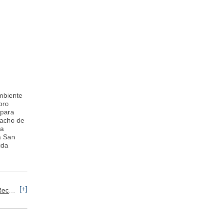
ambiente
bro
 para
pacho de
da
a San
ida
[+]
umanos: Selección de Personal