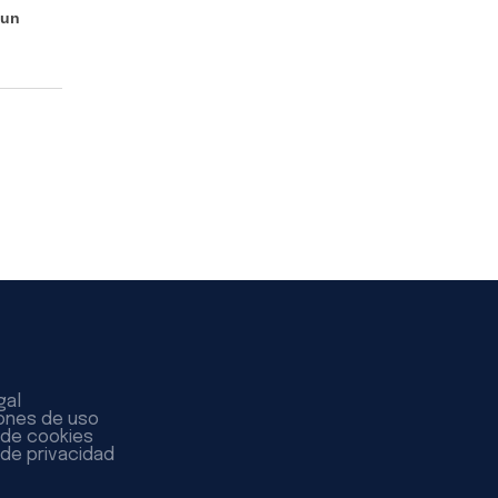
 un
gal
ones de uso
a de cookies
 de privacidad