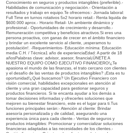
Conocimiento en seguros y productos intangibles (preferible).-
Habilidades de comunicación y negociación.- Orientación a
resultados y trabajo en equipo.Te ofrecemos:- Jornada laboral:
Full Time en turnos rotativos 5x2 horario retail.- Renta liquida de
$600.000 aprox.- Horario Retail- Un ambiente dinámico y
profesional.- Oportunidades de crecimiento y desarrollo.-
Remuneración competitiva y beneficios atractivos.Si eres una
persona proactiva, con ganas de crecer en el ámbito financiero
y brindar un excelente servicio al cliente, ¡esperamos tu
postulación!. -Requerimientos- Educación mínima: Educación
media C.H. / Técnica1 año de experienciaEdad: A partir de 18
añosPalabras clave: advisor, asesor, financial¡ÚNETE A
NUESTRO EQUIPO COMO EJECUTIVO FINANCIERO!¿Te
apasiona el mundo de las finanzas, el trato cercano con clientes
y el desafío de las ventas de productos intangibles? ¡Esta es tu
oportunidad!¿Qué buscamos? Un Ejecutivo Financiero con
visión comercial, habilidades excepcionales en atención al
cliente y una gran capacidad para gestionar seguros y
productos financieros. Si te encanta ayudar a los demás a
tomar decisiones informadas y ofrecerles soluciones que
mejoren su bienestar financiero, este es el lugar para ti.Tus
funciones principales serán:- Atención al cliente: Brindar
asesoría personalizada y de calidad, asegurando una
experiencia única para cada cliente.- Ventas de seguros y
productos intangibles: Promocionar y comercializar soluciones
financieras adaptadas a las necesidades de los clientes.-