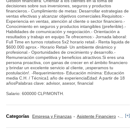
Gestión financiera: Orientar a los clientes en la toma de
decisiones sobre sus inversiones, seguros y productos
financieros.- Cumplimiento de metas: Desarrollar estrategias de
ventas efectivas y alcanzar objetivos comerciales.Requisitos:-
Experiencia en ventas, atención al cliente o sector financiero.-
Conocimiento en seguros y productos intangibles (preferible).-
Habilidades de comunicación y negociación.- Orientación a
resultados y trabajo en equipo.Te ofrecemos:- Jornada laboral:
Full Time en turnos rotativos 5x2 horario retail.- Renta liquida de
$600.000 aprox.- Horario Retail- Un ambiente dinámico y
profesional.- Oportunidades de crecimiento y desarrollo.-
Remuneración competitiva y beneficios atractivos.Si eres una
persona proactiva, con ganas de crecer en el ámbito financiero
y brindar un excelente servicio al cliente, ¡esperamos tu
postulación!. -Requerimientos- Educación mínima: Educación
media C.H. / Técnica1 año de experienciaEdad: A partir de 18
añosPalabras clave: advisor, asesor, financial
Salario: 600000 CLP/MONTH.
[+]
Categorías
Empresa y Finanzas
Asistente Financiero
Asesor