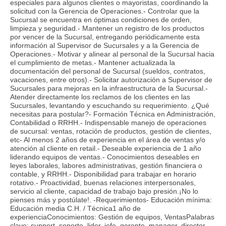
especiales para algunos clientes o mayoristas, coordinando la
solicitud con la Gerencia de Operaciones.- Controlar que la
Sucursal se encuentra en óptimas condiciones de orden,
limpieza y seguridad.- Mantener un registro de los productos
por vencer de la Sucursal, entregando periódicamente esta
información al Supervisor de Sucursales y a la Gerencia de
Operaciones.- Motivar y alinear al personal de la Sucursal hacia
el cumplimiento de metas.- Mantener actualizada la
documentación del personal de Sucursal (sueldos, contratos,
vacaciones, entre otros).- Solicitar autorización a Supervisor de
Sucursales para mejoras en la infraestructura de la Sucursal.-
Atender directamente los reclamos de los clientes en las
Sucursales, levantando y escuchando su requerimiento. ¿Qué
necesitas para postular?- Formación Técnica en Administración,
Contabilidad o RRHH.- Indispensable manejo de operaciones
de sucursal: ventas, rotación de productos, gestión de clientes,
etc- Al menos 2 años de experiencia en el área de ventas y/o
atención al cliente en retail.- Deseable experiencia de 1 año
liderando equipos de ventas.- Conocimientos deseables en
leyes laborales, labores administrativas, gestión financiera o
contable, y RRHH.- Disponibilidad para trabajar en horario
rotativo.- Proactividad, buenas relaciones interpersonales,
servicio al cliente, capacidad de trabajo bajo presión.¡No lo
pienses más y postúlate!. -Requerimientos- Educación mínima:
Educación media C.H. / Técnica1 año de
experienciaConocimientos: Gestión de equipos, VentasPalabras
clave: support, soporte, lider, jefe, gerente, manager, director,