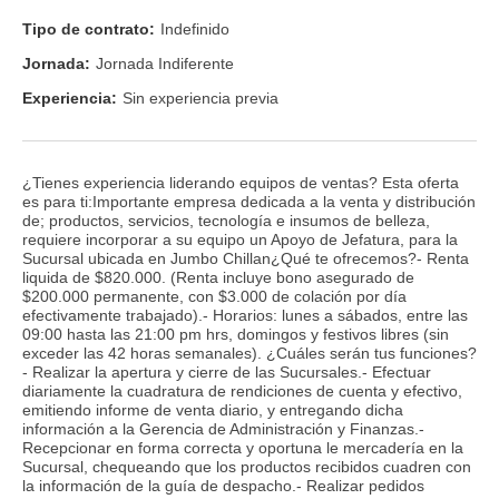
Tipo de contrato:
Indefinido
Jornada:
Jornada Indiferente
Experiencia:
Sin experiencia previa
¿Tienes experiencia liderando equipos de ventas? Esta oferta
es para ti:Importante empresa dedicada a la venta y distribución
de; productos, servicios, tecnología e insumos de belleza,
requiere incorporar a su equipo un Apoyo de Jefatura, para la
Sucursal ubicada en Jumbo Chillan¿Qué te ofrecemos?- Renta
liquida de $820.000. (Renta incluye bono asegurado de
$200.000 permanente, con $3.000 de colación por día
efectivamente trabajado).- Horarios: lunes a sábados, entre las
09:00 hasta las 21:00 pm hrs, domingos y festivos libres (sin
exceder las 42 horas semanales). ¿Cuáles serán tus funciones?
- Realizar la apertura y cierre de las Sucursales.- Efectuar
diariamente la cuadratura de rendiciones de cuenta y efectivo,
emitiendo informe de venta diario, y entregando dicha
información a la Gerencia de Administración y Finanzas.-
Recepcionar en forma correcta y oportuna le mercadería en la
Sucursal, chequeando que los productos recibidos cuadren con
la información de la guía de despacho.- Realizar pedidos