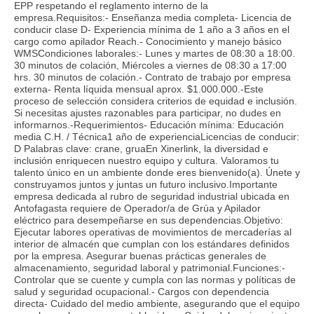
EPP respetando el reglamento interno de la
empresa.Requisitos:- Enseñanza media completa- Licencia de
conducir clase D- Experiencia mínima de 1 año a 3 años en el
cargo como apilador Reach.- Conocimiento y manejo básico
WMSCondiciones laborales:- Lunes y martes de 08:30 a 18:00.
30 minutos de colación, Miércoles a viernes de 08:30 a 17:00
hrs. 30 minutos de colación.- Contrato de trabajo por empresa
externa- Renta líquida mensual aprox. $1.000.000.-Este
proceso de selección considera criterios de equidad e inclusión.
Si necesitas ajustes razonables para participar, no dudes en
informarnos.-Requerimientos- Educación mínima: Educación
media C.H. / Técnica1 año de experienciaLicencias de conducir:
D Palabras clave: crane, gruaEn Xinerlink, la diversidad e
inclusión enriquecen nuestro equipo y cultura. Valoramos tu
talento único en un ambiente donde eres bienvenido(a). Únete y
construyamos juntos y juntas un futuro inclusivo.Importante
empresa dedicada al rubro de seguridad industrial ubicada en
Antofagasta requiere de Operador/a de Grúa y Apilador
eléctrico para desempeñarse en sus dependencias.Objetivo:
Ejecutar labores operativas de movimientos de mercaderías al
interior de almacén que cumplan con los estándares definidos
por la empresa. Asegurar buenas prácticas generales de
almacenamiento, seguridad laboral y patrimonial.Funciones:-
Controlar que se cuente y cumpla con las normas y políticas de
salud y seguridad ocupacional.- Cargos con dependencia
directa- Cuidado del medio ambiente, asegurando que el equipo