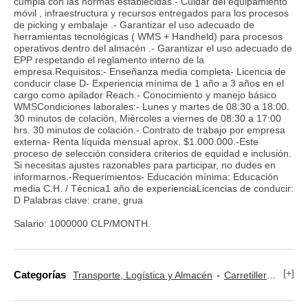
cumpla con las normas establecidas.- Cuidar del equipamiento
móvil , infraestructura y recursos entregados para los procesos
de picking y embalaje .- Garantizar el uso adecuado de
herramientas tecnológicas ( WMS + Handheld) para procesos
operativos dentro del almacén .- Garantizar el uso adecuado de
EPP respetando el reglamento interno de la
empresa.Requisitos:- Enseñanza media completa- Licencia de
conducir clase D- Experiencia mínima de 1 año a 3 años en el
cargo como apilador Reach.- Conocimiento y manejo básico
WMSCondiciones laborales:- Lunes y martes de 08:30 a 18:00.
30 minutos de colación, Miércoles a viernes de 08:30 a 17:00
hrs. 30 minutos de colación.- Contrato de trabajo por empresa
externa- Renta líquida mensual aprox. $1.000.000.-Este
proceso de selección considera criterios de equidad e inclusión.
Si necesitas ajustes razonables para participar, no dudes en
informarnos.-Requerimientos- Educación mínima: Educación
media C.H. / Técnica1 año de experienciaLicencias de conducir:
D Palabras clave: crane, grua
Salario: 1000000 CLP/MONTH.
[+]
Categorías
Transporte, Logística y Almacén
Carretillero y Puente Grúa