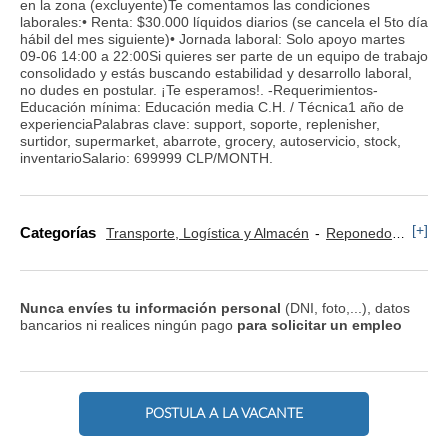
en la zona (excluyente)Te comentamos las condiciones
laborales:• Renta: $30.000 líquidos diarios (se cancela el 5to día
hábil del mes siguiente)• Jornada laboral: Solo apoyo martes
09-06 14:00 a 22:00Si quieres ser parte de un equipo de trabajo
consolidado y estás buscando estabilidad y desarrollo laboral,
no dudes en postular. ¡Te esperamos!. -Requerimientos-
Educación mínima: Educación media C.H. / Técnica1 año de
experienciaPalabras clave: support, soporte, replenisher,
surtidor, supermarket, abarrote, grocery, autoservicio, stock,
inventarioSalario: 699999 CLP/MONTH.
[+]
Categorías
Transporte, Logística y Almacén
Reponedor y Cajero
Nunca envíes tu información personal
(DNI, foto,...), datos
bancarios ni realices ningún pago
para solicitar un empleo
POSTULA A LA VACANTE