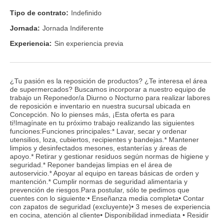
Tipo de contrato:
Indefinido
Jornada:
Jornada Indiferente
Experiencia:
Sin experiencia previa
¿Tu pasión es la reposición de productos? ¿Te interesa el área
de supermercados? Buscamos incorporar a nuestro equipo de
trabajo un Reponedor/a Diurno o Nocturno para realizar labores
de reposición e inventario en nuestra sucursal ubicada en
Concepción. No lo pienses más, ¡Esta oferta es para
ti!Imagínate en tu próximo trabajo realizando las siguientes
funciones:Funciones principales:* Lavar, secar y ordenar
utensilios, loza, cubiertos, recipientes y bandejas.* Mantener
limpios y desinfectados mesones, estanterías y áreas de
apoyo.* Retirar y gestionar residuos según normas de higiene y
seguridad.* Reponer bandejas limpias en el área de
autoservicio.* Apoyar al equipo en tareas básicas de orden y
mantención.* Cumplir normas de seguridad alimentaria y
prevención de riesgos.Para postular, sólo te pedimos que
cuentes con lo siguiente:• Enseñanza media completa• Contar
con zapatos de seguridad (excluyente)• 3 meses de experiencia
en cocina, atención al cliente• Disponibilidad inmediata • Residir