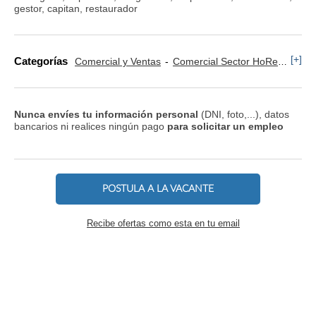
gestor, capitan, restaurador
[+]
Categorías
Comercial y Ventas
Comercial Sector HoReCa
Re
Nunca envíes tu información personal
(DNI, foto,...), datos
bancarios ni realices ningún pago
para solicitar un empleo
POSTULA A LA VACANTE
Recibe ofertas como esta en tu email