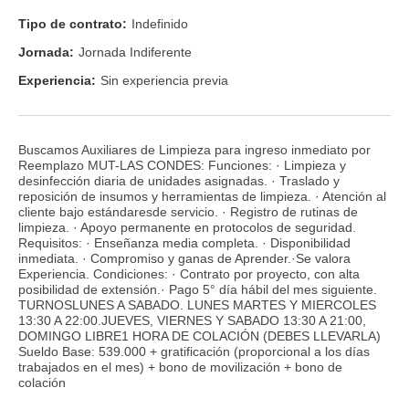
Tipo de contrato:
Indefinido
Jornada:
Jornada Indiferente
Experiencia:
Sin experiencia previa
Buscamos Auxiliares de Limpieza para ingreso inmediato por
Reemplazo MUT-LAS CONDES: Funciones: · Limpieza y
desinfección diaria de unidades asignadas. · Traslado y
reposición de insumos y herramientas de limpieza. · Atención al
cliente bajo estándaresde servicio. · Registro de rutinas de
limpieza. · Apoyo permanente en protocolos de seguridad.
Requisitos: · Enseñanza media completa. · Disponibilidad
inmediata. · Compromiso y ganas de Aprender.·Se valora
Experiencia. Condiciones: · Contrato por proyecto, con alta
posibilidad de extensión.· Pago 5° día hábil del mes siguiente.
TURNOSLUNES A SABADO. LUNES MARTES Y MIERCOLES
13:30 A 22:00.JUEVES, VIERNES Y SABADO 13:30 A 21:00,
DOMINGO LIBRE1 HORA DE COLACIÓN (DEBES LLEVARLA)
Sueldo Base: 539.000 + gratificación (proporcional a los días
trabajados en el mes) + bono de movilización + bono de
colación