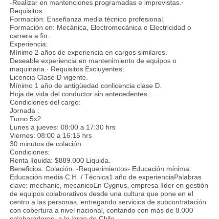
-Realizar en mantenciones programadas e imprevistas.·
Requisitos:
Formación: Enseñanza media técnico profesional.
Formación en: Mecánica, Electromecánica o Electricidad o
carrera a fin.
Experiencia:
Mínimo 2 años de experiencia en cargos similares.
Deseable experiencia en mantenimiento de equipos o
maquinaria.· Requisitos Excluyentes:
Licencia Clase D vigente.
Mínimo 1 año de antigüedad conlicencia clase D.
Hoja de vida del conductor sin antecedentes .
Condiciones del cargo:
Jornada :
Turno 5x2
Lunes a jueves: 08:00 a 17:30 hrs
Viernes: 08:00 a 16:15 hrs
30 minutos de colación
Condiciones:
Renta líquida: $889.000 Liquida.
Beneficios: Colación. -Requerimientos- Educación mínima:
Educación media C.H. / Técnica1 año de experienciaPalabras
clave: mechanic, mecanicoEn Cygnus, empresa líder en gestión
de equipos colaborativos desde una cultura que pone en el
centro a las personas, entregando servicios de subcontratación
con cobertura a nivel nacional, contando con más de 8.000
colaboradores, a lo largo de Chile.