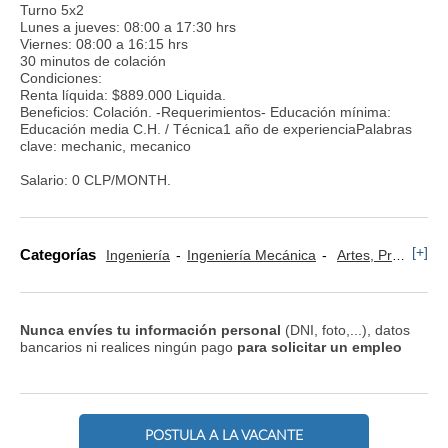
Turno 5x2
Lunes a jueves: 08:00 a 17:30 hrs
Viernes: 08:00 a 16:15 hrs
30 minutos de colación
Condiciones:
Renta líquida: $889.000 Liquida.
Beneficios: Colación. -Requerimientos- Educación mínima:
Educación media C.H. / Técnica1 año de experienciaPalabras
clave: mechanic, mecanico
Salario: 0 CLP/MONTH.
[+]
Categorías
Ingeniería
Ingeniería Mecánica
Artes, Profesiones y Oficios
Nunca envíes tu información personal
(DNI, foto,...), datos
bancarios ni realices ningún pago
para solicitar un empleo
POSTULA A LA VACANTE