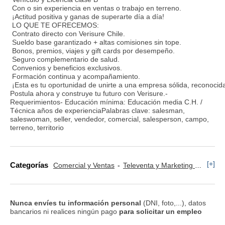
Con o sin experiencia en ventas o trabajo en terreno.
¡Actitud positiva y ganas de superarte día a día!
LO QUE TE OFRECEMOS:
Contrato directo con Verisure Chile.
Sueldo base garantizado + altas comisiones sin tope.
Bonos, premios, viajes y gift cards por desempeño.
Seguro complementario de salud.
Convenios y beneficios exclusivos.
Formación continua y acompañamiento.
¡Esta es tu oportunidad de unirte a una empresa sólida, reconocid
Postula ahora y construye tu futuro con Verisure.-
Requerimientos- Educación mínima: Educación media C.H. /
Técnica años de experienciaPalabras clave: salesman,
saleswoman, seller, vendedor, comercial, salesperson, campo,
terreno, territorio
[+]
Categorías
Comercial y Ventas
Televenta y Marketing Telefónico
Nunca envíes tu información personal
(DNI, foto,...), datos
bancarios ni realices ningún pago
para solicitar un empleo