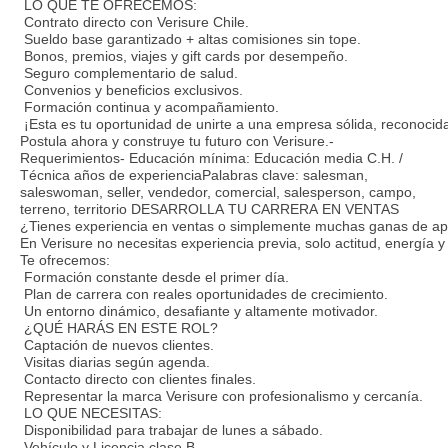
LO QUE TE OFRECEMOS:
Contrato directo con Verisure Chile.
Sueldo base garantizado + altas comisiones sin tope.
Bonos, premios, viajes y gift cards por desempeño.
Seguro complementario de salud.
Convenios y beneficios exclusivos.
Formación continua y acompañamiento.
¡Esta es tu oportunidad de unirte a una empresa sólida, reconocid
Postula ahora y construye tu futuro con Verisure.-
Requerimientos- Educación mínima: Educación media C.H. /
Técnica años de experienciaPalabras clave: salesman,
saleswoman, seller, vendedor, comercial, salesperson, campo,
terreno, territorio DESARROLLA TU CARRERA EN VENTAS
¿Tienes experiencia en ventas o simplemente muchas ganas de ap
En Verisure no necesitas experiencia previa, solo actitud, energía 
Te ofrecemos:
Formación constante desde el primer día.
Plan de carrera con reales oportunidades de crecimiento.
Un entorno dinámico, desafiante y altamente motivador.
¿QUÉ HARÁS EN ESTE ROL?
Captación de nuevos clientes.
Visitas diarias según agenda.
Contacto directo con clientes finales.
Representar la marca Verisure con profesionalismo y cercanía.
LO QUE NECESITAS:
Disponibilidad para trabajar de lunes a sábado.
Vehículo y Licencia clase B