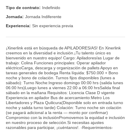
Tipo de contrato:
Indefinido
Jornada:
Jornada Indiferente
Experiencia:
Sin experiencia previa
¡Xinerlink está en búsqueda de APILADORES/AS! En Xinerlink
creemos en la diversidad e inclusión.¡Tu talento único es
bienvenido en nuestro equipo! Cargo: Apiladores/as Lugar de
trabajo: Colina Funciones principales: Operar apilador
eléctricoCarga, descarga y organización de pallets Apoyo en
tareas generales de bodega Renta líquida: $750.000 + Bono
noche y bono de colación. Turnos fijos disponibles (lunes a
sábado): Turno Noche:Ingreso domingo 00:00 hrs (salida lunes
06:00 hrs)Luego lunes a viernes 22:00 a 06:00 hrsSalida final
sábado en la mañana Requisitos: Licencia Clase D vigente
Experiencia en apilador Bus de acercamiento:Metro Los
Libertadores y Plaza Quilicura(Disponible solo en entrada turno
noche y salida turno tarde) Colación: Turno noche sin colación
(se pagará adicional a la renta — monto por confirmar)
Compromiso con la inclusiónPromovemos la equidad e inclusión
en nuestro proceso de selección.Si necesitas ajustes
razonables para participar, ¡cuéntanos!. -Requerimientos-