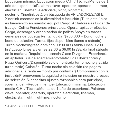
Educación mínima: Educación media C.H. / TécnicaMenos de 1
año de experienciaPalabras clave: operator, operario, operator,
electrician, lineman, electricista, night, nighttime,
nocturno¡Xinerlink está en búsqueda de APILADORES/AS! En
Xinerlink creemos en la diversidad e inclusión.¡Tu talento único
es bienvenido en nuestro equipo! Cargo: Apiladores/as Lugar de
trabajo: Colina Funciones principales: Operar apilador eléctrico
Carga, descarga y organización de pallets Apoyo en tareas
generales de bodega Renta líquida: $750.000 + Bono noche y
bono de colación. Turnos fijos disponibles (lunes a sábado):
Turno Noche:Ingreso domingo 00:00 hrs (salida lunes 06:00
hrs)Luego lunes a viernes 22:00 a 06:00 hrsSalida final sábado
en la mañana Requisitos: Licencia Clase D vigente Experiencia
en apilador Bus de acercamiento:Metro Los Libertadores y
Plaza Quilicura(Disponible solo en entrada turno noche y salida
turno tarde) Colación: Turno noche sin colación (se pagará
adicional a la renta — monto por confirmar) Compromiso con la
inclusiónPromovemos la equidad e inclusión en nuestro proceso
de selección.Si necesitas ajustes razonables para participar,
¡cuéntanos!. -Requerimientos- Educación mínima: Educación
media C.H. / TécnicaMenos de 1 año de experienciaPalabras
clave: operator, operario, operator, electrician, lineman,
electricista, night, nighttime, nocturno
Salario: 750000 CLP/MONTH.