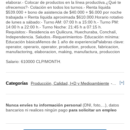
elaborar.- Colocar de productos en la línea productiva.¿Qué te
ofrecemos?- Colación en todos los turnos.- Renta líquida
$539.000 + bono de asistencia de $40.000 + $6.000 por noche
trabajada = Renta líquida aproximada $610.000.Horario rotativo
de lunes a sábado:- Turno AM: 07:00 h a 15:00 h.- Turno PM:
14:00 h a 22:00 h.- Turno Noche: 21:45 h a 07:15 h.
Requisitos:- Residencia en Quilicura, Huechuraba, Conchalí,
Independencia. Saludos.-Requerimientos- Educación mínima:
Educación básicaMenos de 1 año de experienciaPalabras clave:
operator, operario, operator, production, produce, fabricacion,
manufactoring, elaboracion, making, manufactura, produccion
Salario: 610000 CLP/MONTH.
[+]
Categorías
Producción, Calidad, I+D y Medioambiente
Operario
Nunca envíes tu información personal
(DNI, foto,...), datos
bancarios ni realices ningún pago
para solicitar un empleo