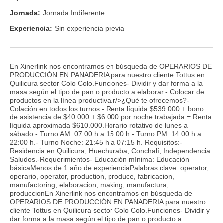
Jornada:
Jornada Indiferente
Experiencia:
Sin experiencia previa
En Xinerlink nos encontramos en búsqueda de OPERARIOS DE
PRODUCCIÓN EN PANADERIA para nuestro cliente Tottus en
Quilicura sector Colo Colo.Funciones- Dividir y dar forma a la
masa según el tipo de pan o producto a elaborar.- Colocar de
productos en la línea productiva.r/>¿Qué te ofrecemos?-
Colación en todos los turnos.- Renta líquida $539.000 + bono
de asistencia de $40.000 + $6.000 por noche trabajada = Renta
líquida aproximada $610.000.Horario rotativo de lunes a
sábado:- Turno AM: 07:00 h a 15:00 h.- Turno PM: 14:00 h a
22:00 h.- Turno Noche: 21:45 h a 07:15 h. Requisitos:-
Residencia en Quilicura, Huechuraba, Conchalí, Independencia.
Saludos.-Requerimientos- Educación mínima: Educación
básicaMenos de 1 año de experienciaPalabras clave: operator,
operario, operator, production, produce, fabricacion,
manufactoring, elaboracion, making, manufactura,
produccionEn Xinerlink nos encontramos en búsqueda de
OPERARIOS DE PRODUCCIÓN EN PANADERIA para nuestro
cliente Tottus en Quilicura sector Colo Colo.Funciones- Dividir y
dar forma a la masa según el tipo de pan o producto a