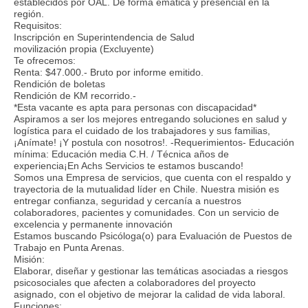
establecidos por OAL. De forma emática y presencial en la
región.
Requisitos:
Inscripción en Superintendencia de Salud
movilización propia (Excluyente)
Te ofrecemos:
Renta: $47.000.- Bruto por informe emitido.
Rendición de boletas
Rendición de KM recorrido.-
*Esta vacante es apta para personas con discapacidad*
Aspiramos a ser los mejores entregando soluciones en salud y
logística para el cuidado de los trabajadores y sus familias,
¡Anímate! ¡Y postula con nosotros!. -Requerimientos- Educación
mínima: Educación media C.H. / Técnica años de
experiencia¡En Achs Servicios te estamos buscando!
Somos una Empresa de servicios, que cuenta con el respaldo y
trayectoria de la mutualidad líder en Chile. Nuestra misión es
entregar confianza, seguridad y cercanía a nuestros
colaboradores, pacientes y comunidades. Con un servicio de
excelencia y permanente innovación
Estamos buscando Psicóloga(o) para Evaluación de Puestos de
Trabajo en Punta Arenas.
Misión:
Elaborar, diseñar y gestionar las temáticas asociadas a riesgos
psicosociales que afecten a colaboradores del proyecto
asignado, con el objetivo de mejorar la calidad de vida laboral.
Funciones: