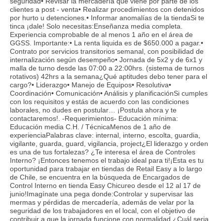
seguridad• Revisar la mercadería que viene por parte de los
clientes a post - venta• Realizar procedimientos con detenidos
por hurto u detenciones.• Informar anomalías de la tiendaSi te
tinca ¡dale! Solo necesitas:Enseñanza media completa.
Experiencia comprobable de al menos 1 año en el área de
GGSS. Importante:• La renta liquida es de $650.000 a pagar.•
Contrato por servicios transitorios semanal, con posibilidad de
internalización según desempeño• Jornada de 5x2 y de 6x1 y
malla de turno desde las 07:00 a 22:00hrs. (sistema de turnos
rotativos) 42hrs a la semana¿Qué aptitudes debo tener para el
cargo?• Liderazgo• Manejo de Equipos• Resolutiva•
Coordinación• Comunicación• Análisis y planificaciónSi cumples
con los requisitos y estás de acuerdo con las condiciones
laborales, no dudes en postular… ¡Postula ahora y te
contactaremos!. -Requerimientos- Educación mínima:
Educación media C.H. / TécnicaMenos de 1 año de
experienciaPalabras clave: internal, interno, escolta, guardia,
vigilante, guarda, guard, vigilancia, project¿El liderazgo y orden
es una de tus fortalezas? ¿Te interesa el área de Controles
Interno? ¡Entonces tenemos el trabajo ideal para ti!¡Esta es tu
oportunidad para trabajar en tiendas de Retail Easy a lo largo
de Chile, se encuentra en la búsqueda de Encargados de
Control Interno en tienda Easy Chicureo desde el 12 al 17 de
junio!Imagínate una pega donde:Controlar y supervisar las
mermas y pérdidas de mercadería, además de velar por la
seguridad de los trabajadores en el local, con el objetivo de
contribuir a que la jornada funcione con normalidad.¿Cuál seria