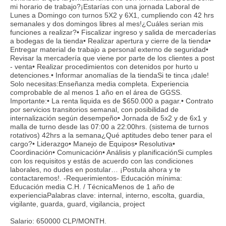
mi horario de trabajo?¡Estarías con una jornada Laboral de
Lunes a Domingo con turnos 5X2 y 6X1, cumpliendo con 42 hrs
semanales y dos domingos libres al mes!¿Cuáles serian mis
funciones a realizar?• Fiscalizar ingreso y salida de mercaderías
a bodegas de la tienda• Realizar apertura y cierre de la tienda•
Entregar material de trabajo a personal externo de seguridad•
Revisar la mercadería que viene por parte de los clientes a post
- venta• Realizar procedimientos con detenidos por hurto u
detenciones.• Informar anomalías de la tiendaSi te tinca ¡dale!
Solo necesitas:Enseñanza media completa. Experiencia
comprobable de al menos 1 año en el área de GGSS.
Importante:• La renta liquida es de $650.000 a pagar.• Contrato
por servicios transitorios semanal, con posibilidad de
internalización según desempeño• Jornada de 5x2 y de 6x1 y
malla de turno desde las 07:00 a 22:00hrs. (sistema de turnos
rotativos) 42hrs a la semana¿Qué aptitudes debo tener para el
cargo?• Liderazgo• Manejo de Equipos• Resolutiva•
Coordinación• Comunicación• Análisis y planificaciónSi cumples
con los requisitos y estás de acuerdo con las condiciones
laborales, no dudes en postular… ¡Postula ahora y te
contactaremos!. -Requerimientos- Educación mínima:
Educación media C.H. / TécnicaMenos de 1 año de
experienciaPalabras clave: internal, interno, escolta, guardia,
vigilante, guarda, guard, vigilancia, project
Salario: 650000 CLP/MONTH.