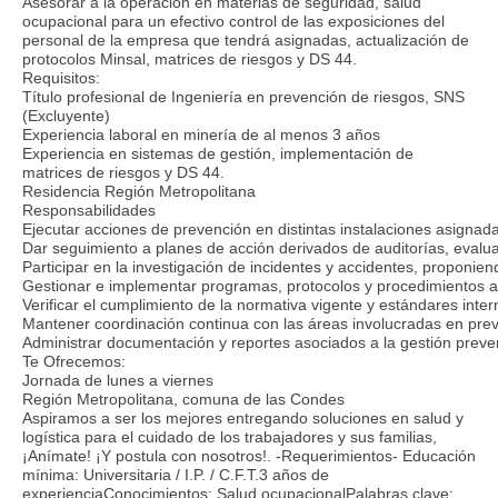
Asesorar a la operación en materias de seguridad, salud
ocupacional para un efectivo control de las exposiciones del
personal de la empresa que tendrá asignadas, actualización de
protocolos Minsal, matrices de riesgos y DS 44.
Requisitos:
Título profesional de Ingeniería en prevención de riesgos, SNS
(Excluyente)
Experiencia laboral en minería de al menos 3 años
Experiencia en sistemas de gestión, implementación de
matrices de riesgos y DS 44.
Residencia Región Metropolitana
Responsabilidades
Ejecutar acciones de prevención en distintas instalaciones asignad
Dar seguimiento a planes de acción derivados de auditorías, evalua
Participar en la investigación de incidentes y accidentes, proponie
Gestionar e implementar programas, protocolos y procedimientos a
Verificar el cumplimiento de la normativa vigente y estándares inte
Mantener coordinación continua con las áreas involucradas en pre
Administrar documentación y reportes asociados a la gestión preven
Te Ofrecemos:
Jornada de lunes a viernes
Región Metropolitana, comuna de las Condes
Aspiramos a ser los mejores entregando soluciones en salud y
logística para el cuidado de los trabajadores y sus familias,
¡Anímate! ¡Y postula con nosotros!. -Requerimientos- Educación
mínima: Universitaria / I.P. / C.F.T.3 años de
experienciaConocimientos: Salud ocupacionalPalabras clave: