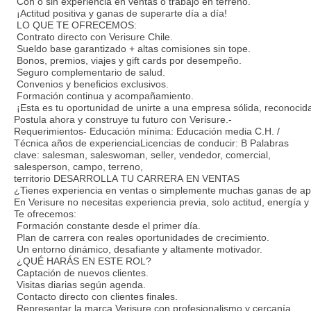
Con o sin experiencia en ventas o trabajo en terreno.
¡Actitud positiva y ganas de superarte día a día!
LO QUE TE OFRECEMOS:
Contrato directo con Verisure Chile.
Sueldo base garantizado + altas comisiones sin tope.
Bonos, premios, viajes y gift cards por desempeño.
Seguro complementario de salud.
Convenios y beneficios exclusivos.
Formación continua y acompañamiento.
¡Esta es tu oportunidad de unirte a una empresa sólida, reconocid
Postula ahora y construye tu futuro con Verisure.-
Requerimientos- Educación mínima: Educación media C.H. /
Técnica años de experienciaLicencias de conducir: B Palabras
clave: salesman, saleswoman, seller, vendedor, comercial,
salesperson, campo, terreno,
territorio DESARROLLA TU CARRERA EN VENTAS
¿Tienes experiencia en ventas o simplemente muchas ganas de ap
En Verisure no necesitas experiencia previa, solo actitud, energía 
Te ofrecemos:
Formación constante desde el primer día.
Plan de carrera con reales oportunidades de crecimiento.
Un entorno dinámico, desafiante y altamente motivador.
¿QUÉ HARÁS EN ESTE ROL?
Captación de nuevos clientes.
Visitas diarias según agenda.
Contacto directo con clientes finales.
Representar la marca Verisure con profesionalismo y cercanía.