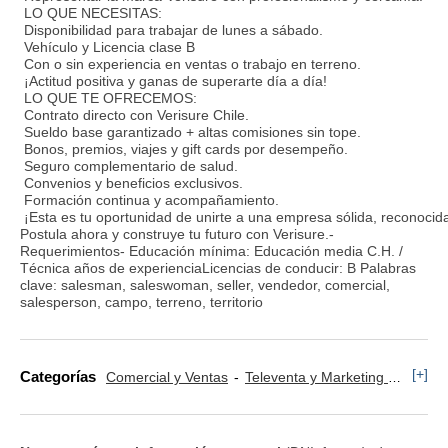
LO QUE NECESITAS:
Disponibilidad para trabajar de lunes a sábado.
Vehículo y Licencia clase B
Con o sin experiencia en ventas o trabajo en terreno.
¡Actitud positiva y ganas de superarte día a día!
LO QUE TE OFRECEMOS:
Contrato directo con Verisure Chile.
Sueldo base garantizado + altas comisiones sin tope.
Bonos, premios, viajes y gift cards por desempeño.
Seguro complementario de salud.
Convenios y beneficios exclusivos.
Formación continua y acompañamiento.
¡Esta es tu oportunidad de unirte a una empresa sólida, reconocid
Postula ahora y construye tu futuro con Verisure.-
Requerimientos- Educación mínima: Educación media C.H. /
Técnica años de experienciaLicencias de conducir: B Palabras
clave: salesman, saleswoman, seller, vendedor, comercial,
salesperson, campo, terreno, territorio
[+]
Categorías
Comercial y Ventas
Televenta y Marketing Telefónico