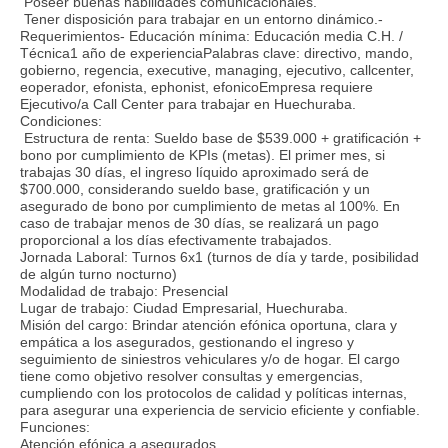
Poseer buenas habilidades comunicacionales.
Tener disposición para trabajar en un entorno dinámico.-
Requerimientos- Educación mínima: Educación media C.H. /
Técnica1 año de experienciaPalabras clave: directivo, mando,
gobierno, regencia, executive, managing, ejecutivo, callcenter,
eoperador, efonista, ephonist, efonicoEmpresa requiere
Ejecutivo/a Call Center para trabajar en Huechuraba.
Condiciones:
Estructura de renta: Sueldo base de $539.000 + gratificación +
bono por cumplimiento de KPIs (metas). El primer mes, si
trabajas 30 días, el ingreso líquido aproximado será de
$700.000, considerando sueldo base, gratificación y un
asegurado de bono por cumplimiento de metas al 100%. En
caso de trabajar menos de 30 días, se realizará un pago
proporcional a los días efectivamente trabajados.
Jornada Laboral: Turnos 6x1 (turnos de día y tarde, posibilidad
de algún turno nocturno)
Modalidad de trabajo: Presencial
Lugar de trabajo: Ciudad Empresarial, Huechuraba.
Misión del cargo: Brindar atención efónica oportuna, clara y
empática a los asegurados, gestionando el ingreso y
seguimiento de siniestros vehiculares y/o de hogar. El cargo
tiene como objetivo resolver consultas y emergencias,
cumpliendo con los protocolos de calidad y políticas internas,
para asegurar una experiencia de servicio eficiente y confiable.
Funciones:
Atención efónica a asegurados.