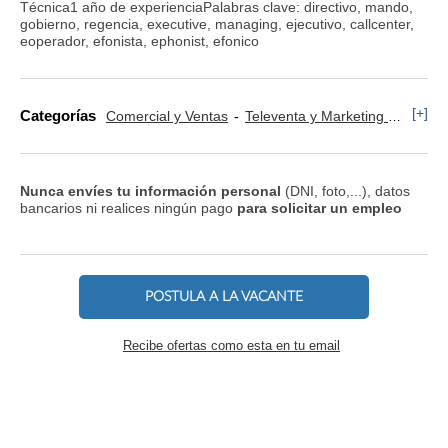
Técnica1 año de experienciaPalabras clave: directivo, mando,
gobierno, regencia, executive, managing, ejecutivo, callcenter,
eoperador, efonista, ephonist, efonico
[+]
Categorías
Comercial y Ventas
Televenta y Marketing Telefónico
Nunca envíes tu información personal
(DNI, foto,...), datos
bancarios ni realices ningún pago
para solicitar un empleo
POSTULA A LA VACANTE
Recibe ofertas como esta en tu email