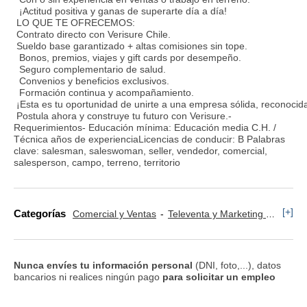
¡Actitud positiva y ganas de superarte día a día!
LO QUE TE OFRECEMOS:
Contrato directo con Verisure Chile.
Sueldo base garantizado + altas comisiones sin tope.
Bonos, premios, viajes y gift cards por desempeño.
Seguro complementario de salud.
Convenios y beneficios exclusivos.
Formación continua y acompañamiento.
¡Esta es tu oportunidad de unirte a una empresa sólida, reconocid
Postula ahora y construye tu futuro con Verisure.-
Requerimientos- Educación mínima: Educación media C.H. /
Técnica años de experienciaLicencias de conducir: B Palabras
clave: salesman, saleswoman, seller, vendedor, comercial,
salesperson, campo, terreno, territorio
[+]
Categorías
Comercial y Ventas
Televenta y Marketing Telefónico
Nunca envíes tu información personal
(DNI, foto,...), datos
bancarios ni realices ningún pago
para solicitar un empleo