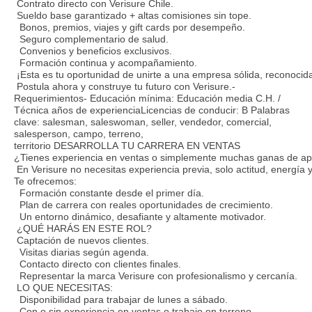
Contrato directo con Verisure Chile.
Sueldo base garantizado + altas comisiones sin tope.
Bonos, premios, viajes y gift cards por desempeño.
Seguro complementario de salud.
Convenios y beneficios exclusivos.
Formación continua y acompañamiento.
¡Esta es tu oportunidad de unirte a una empresa sólida, reconocid
Postula ahora y construye tu futuro con Verisure.-
Requerimientos- Educación mínima: Educación media C.H. /
Técnica años de experienciaLicencias de conducir: B Palabras
clave: salesman, saleswoman, seller, vendedor, comercial,
salesperson, campo, terreno,
territorio DESARROLLA TU CARRERA EN VENTAS
¿Tienes experiencia en ventas o simplemente muchas ganas de ap
En Verisure no necesitas experiencia previa, solo actitud, energía 
Te ofrecemos:
Formación constante desde el primer día.
Plan de carrera con reales oportunidades de crecimiento.
Un entorno dinámico, desafiante y altamente motivador.
¿QUÉ HARÁS EN ESTE ROL?
Captación de nuevos clientes.
Visitas diarias según agenda.
Contacto directo con clientes finales.
Representar la marca Verisure con profesionalismo y cercanía.
LO QUE NECESITAS:
Disponibilidad para trabajar de lunes a sábado.
Con o sin experiencia en ventas o trabajo en terreno.