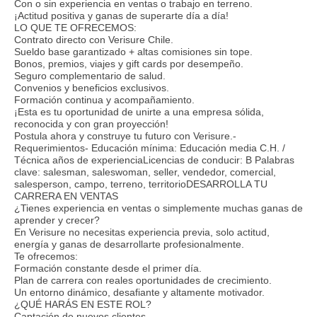
Con o sin experiencia en ventas o trabajo en terreno.
¡Actitud positiva y ganas de superarte día a día!
LO QUE TE OFRECEMOS:
Contrato directo con Verisure Chile.
Sueldo base garantizado + altas comisiones sin tope.
Bonos, premios, viajes y gift cards por desempeño.
Seguro complementario de salud.
Convenios y beneficios exclusivos.
Formación continua y acompañamiento.
¡Esta es tu oportunidad de unirte a una empresa sólida,
reconocida y con gran proyección!
Postula ahora y construye tu futuro con Verisure.-
Requerimientos- Educación mínima: Educación media C.H. /
Técnica años de experienciaLicencias de conducir: B Palabras
clave: salesman, saleswoman, seller, vendedor, comercial,
salesperson, campo, terreno, territorioDESARROLLA TU
CARRERA EN VENTAS
¿Tienes experiencia en ventas o simplemente muchas ganas de
aprender y crecer?
En Verisure no necesitas experiencia previa, solo actitud,
energía y ganas de desarrollarte profesionalmente.
Te ofrecemos:
Formación constante desde el primer día.
Plan de carrera con reales oportunidades de crecimiento.
Un entorno dinámico, desafiante y altamente motivador.
¿QUÉ HARÁS EN ESTE ROL?
Captación de nuevos clientes.