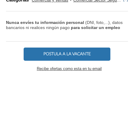
Comercial y Ventas
Comercial Sector Seguros
Te
Nunca envíes tu información personal
(DNI, foto,...), datos
bancarios ni realices ningún pago
para solicitar un empleo
POSTULA A LA VACANTE
Recibe ofertas como esta en tu email