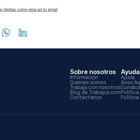
e ofertas como esta en tu email
Sobre nosotros
Ayuda
Información
Ayuda
Quiénes somos
Aviso le
Trabaja con nosotros
Condici
Blog de Trabajos.com
Polític
Contáctanos
Política