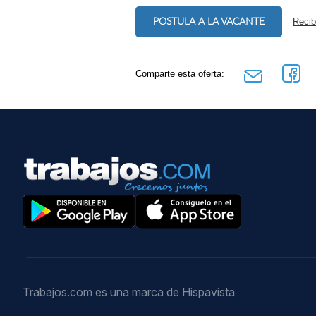
POSTULA A LA VACANTE
Recib
Comparte esta oferta:
Trabajos.com es una marca de Hispavista