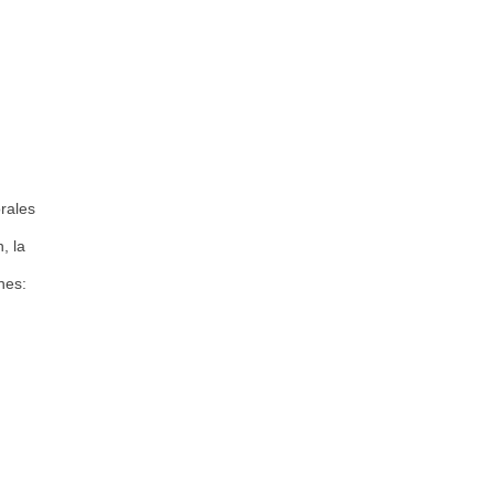
rales
, la
nes: