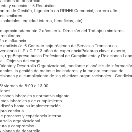
planes de desarrollo.
ento y sucesión.· 5.Requisitos:
Control de Gestión, Ingeniería en RRHH/ Comercial, carrera afín.
es similares.
alariales, equidad interna, beneficios, etc).
e aproximadamente 2 años en la Dirección del Trabajo o similares.
a resultados.
n e influencia.
análisis./>· 6.Contrato bajo régimen de Servicios Transitorios.-
sitaria / I.P. / C.F.T.3 años de experienciaPalabras clave: experto,
tions, rrppEmpresa busca Profesional de Cumplimiento y Relaciones Labo
a.· Objetivo del cargo
lento y Desarrollo Organizacional, mediante el análisis de información
onales, la gestión de metas e indicadores, y la mejora continua de
isiones y al cumplimiento de los objetivos organizacionales.· Condicio
5/ viernes de 8:00 a 13:00.
ciones:
aciones laborales y normativa vigente.
temas laborales y de cumplimiento.
 diseño hasta su implementación.
jora continua.
e procesos y experiencia interna.
arrollo organizacional.
ltura y compromiso.
planes de desarrollo.