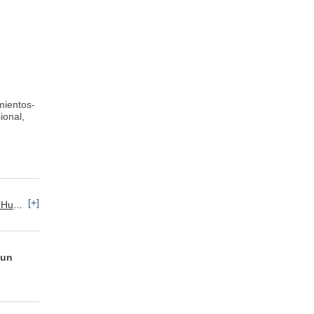
mientos-
ional,
[+]
e Personal
 un