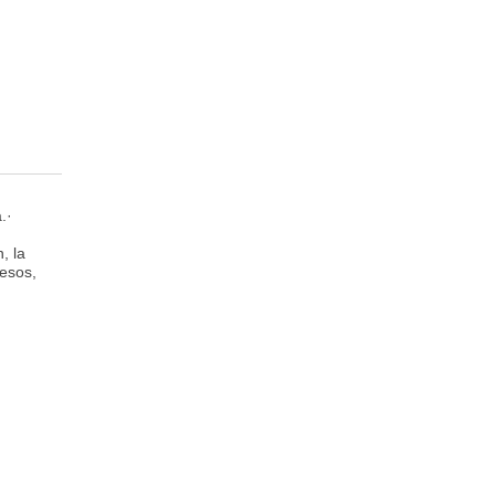
.·
, la
cesos,