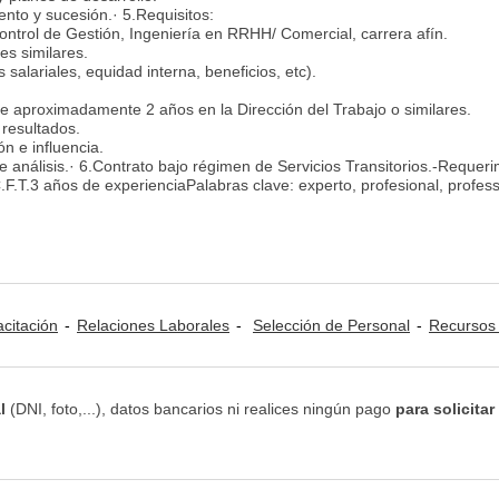
ento y sucesión.· 5.Requisitos:
Control de Gestión, Ingeniería en RRHH/ Comercial, carrera afín.
es similares.
alariales, equidad interna, beneficios, etc).
e aproximadamente 2 años en la Dirección del Trabajo o similares.
a resultados.
n e influencia.
 análisis.· 6.Contrato bajo régimen de Servicios Transitorios.-Requeri
C.F.T.3 años de experienciaPalabras clave: experto, profesional, profess
citación
Relaciones Laborales
Selección de Personal
Recursos Humanos: Selección d
l
(DNI, foto,...), datos bancarios ni realices ningún pago
para solicitar