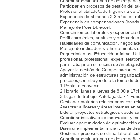
Coordinar evaluaciones de desempeño y 
Participar en procesos de gestión del tal
Profesional titulado/a de Ingeniería de 
Experiencia de al menos 2-3 años en rol
Experiencia en compensaciones (bandas s
Manejo de Poer BI, excel.
Conocimientos laborales y experiencia d
Perfil estratégico, analítico y orientado 
Habilidades de comunicación, negociació
Manejo de indicadores y herramientas de 
Requerimientos- Educación mínima: Univer
profesional, professional, expert, rela
para trabajar en su oficina de Antofagast
Apoyar la gestión de Compensaciones, Ta
administración de estructuras organizaci
procesos,contribuyendo a la toma de dec
1.Renta: a convenir.
2.Horario: lunes a jueves de 8:00 a 17:4
3.Lugar de trabajo: Antofagasta.· 4.Fun
Gestionar materias relacionadas con rel
Asesorar a líderes y áreas internas en 
Liderar proyectos estratégicos desde su
Coordinar iniciativas de innovación y me
Evaluar oportunidades de optimización d
Diseñar e implementar iniciativas de des
Gestionar procesos de clima laboral, cu
Coordinar evaluaciones de desempeño y 