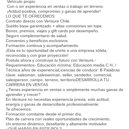
Vehículo propio
Con o sin experiencia en ventas o trabajo en terreno.
¡Actitud positiva, compromiso y ganas de aprender!
LO QUE TE OFRECEMOS:
Contrato directo con Verisure Chile.
Sueldo base garantizado + altas comisiones sin tope.
Bonos, premios, viajes y gift cards por desempeño.
Seguro complementario de salud.
Convenios y beneficios exclusivos.
Formación continua y acompañamiento.
¡Esta es tu oportunidad de unirte a una empresa sólida,
reconocida y con gran proyección!
Postula ahora y construye tu futuro con Verisure.-
Requerimientos- Educación mínima: Educación media C.H. /
Técnica años de experienciaLicencias de conducir: B Palabras
clave: salesman, saleswoman, seller, vendedor, comercial,
salesperson, campo, terreno, territorioDESARROLLA TU
CARRERA EN VENTAS
¿Tienes experiencia en ventas o simplemente muchas ganas de
aprender y crecer?
En Verisure no necesitas experiencia previa, solo actitud,
energía y ganas de desarrollarte profesionalmente.
Te ofrecemos:
Formación constante desde el primer día.
Plan de carrera con reales oportunidades de crecimiento.
Un entorno dinámico, desafiante y altamente motivador.
¿QUÉ HARÁS EN ESTE ROL?