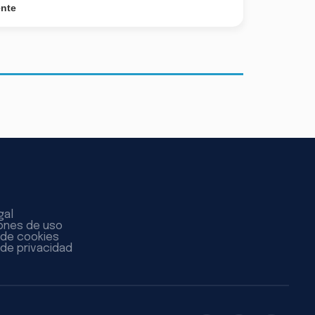
ente
gal
ones de uso
a de cookies
 de privacidad