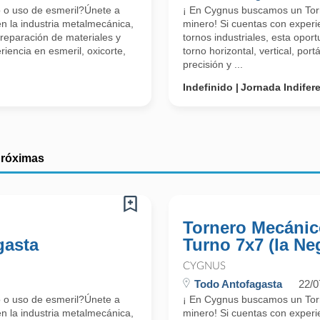
o o uso de esmeril?Únete a
¡ En Cygnus buscamos un Tor
n la industria metalmecánica,
minero! Si cuentas con exper
reparación de materiales y
tornos industriales, esta opor
encia en esmeril, oxicorte,
torno horizontal, vertical, po
precisión y ...
Indefinido
Jornada Indifer
próximas
Tornero Mecánic
gasta
Turno 7x7 (la Ne
CYGNUS
Todo Antofagasta
22/0
o o uso de esmeril?Únete a
¡ En Cygnus buscamos un Tor
n la industria metalmecánica,
minero! Si cuentas con exper