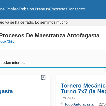
 de Empleo
Trabajos Premium
Empresas
Contacto
bajo ya se ha cerrado. Lo sentimos mucho.
Procesos De Maestranza Antofagasta
cco Chile
pueden interesar
Tornero Mecánic
gasta
Turno 7x7 (la Ne
CYGNUS
Todo Antofagasta
22/0