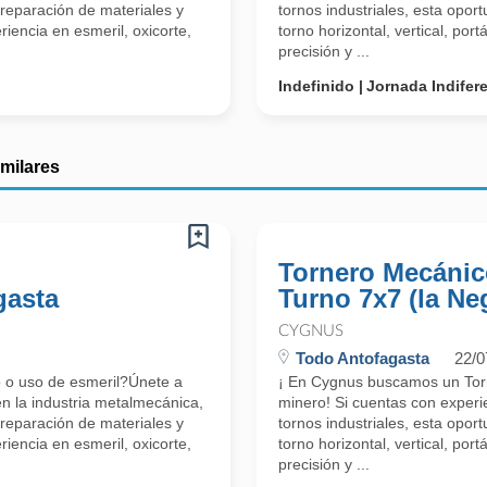
reparación de materiales y
tornos industriales, esta opor
encia en esmeril, oxicorte,
torno horizontal, vertical, po
precisión y ...
Indefinido
Jornada Indifer
imilares
Tornero Mecánic
gasta
Turno 7x7 (la Ne
CYGNUS
Todo Antofagasta
22/0
o o uso de esmeril?Únete a
¡ En Cygnus buscamos un Tor
n la industria metalmecánica,
minero! Si cuentas con exper
reparación de materiales y
tornos industriales, esta opor
encia en esmeril, oxicorte,
torno horizontal, vertical, po
precisión y ...