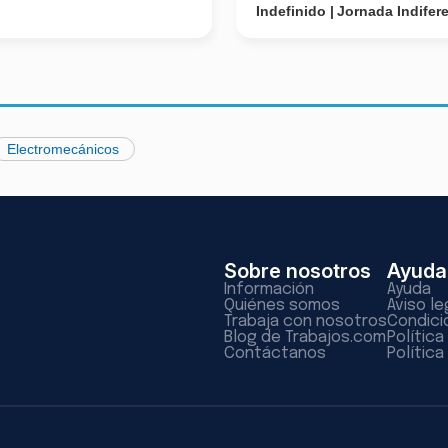
Indefinido
Jornada Indifer
Electromecánicos
Sobre nosotros
Ayuda
Información
Ayuda
Quiénes somos
Aviso le
Trabaja con nosotros
Condici
Blog de Trabajos.com
Polític
Contáctanos
Política