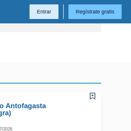
Entrar
Regístrate gratis
o Antofagasta
gra)
7/2026