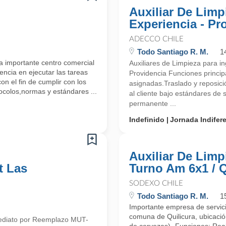
Auxiliar De Lim
Experiencia - Pr
ADECCO CHILE
Todo Santiago R. M.
1
a importante centro comercial
Auxiliares de Limpieza para i
encia en ejecutar las tareas
Providencia Funciones principa
on el fin de cumplir con los
asignadas.Traslado y reposici
ocolos,normas y estándares ...
al cliente bajo estándares de 
permanente ...
Indefinido
Jornada Indifer
Auxiliar De Limp
t Las
Turno Am 6x1 / Q
SODEXO CHILE
Todo Santiago R. M.
1
Importante empresa de servicio
comuna de Quilicura, ubicació
mediato por Reemplazo MUT-