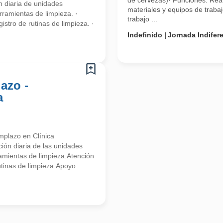
de cervezas)· Funciones: Reali
 diaria de unidades
materiales y equipos de traba
rramientas de limpieza. ·
trabajo ...
istro de rutinas de limpieza. ·
Indefinido
Jornada Indifer
azo -
a
mplazo en Clínica
ión diaria de las unidades
amientas de limpieza.Atención
rutinas de limpieza.Apoyo