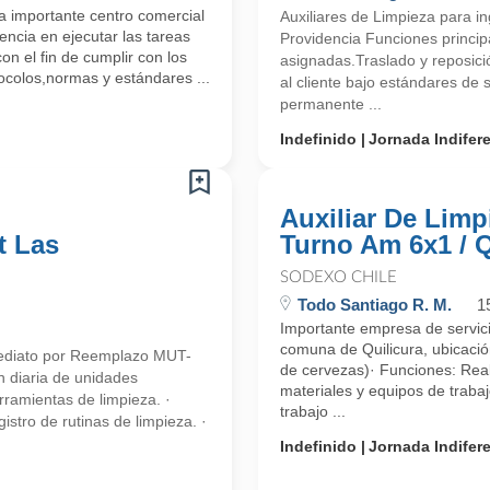
a importante centro comercial
Auxiliares de Limpieza para i
encia en ejecutar las tareas
Providencia Funciones principa
on el fin de cumplir con los
asignadas.Traslado y reposici
ocolos,normas y estándares ...
al cliente bajo estándares de 
permanente ...
Indefinido
Jornada Indifer
Auxiliar De Limp
t Las
Turno Am 6x1 / Q
SODEXO CHILE
Todo Santiago R. M.
1
Importante empresa de servicio
comuna de Quilicura, ubicació
mediato por Reemplazo MUT-
de cervezas)· Funciones: Reali
 diaria de unidades
materiales y equipos de traba
rramientas de limpieza. ·
trabajo ...
istro de rutinas de limpieza. ·
Indefinido
Jornada Indifer