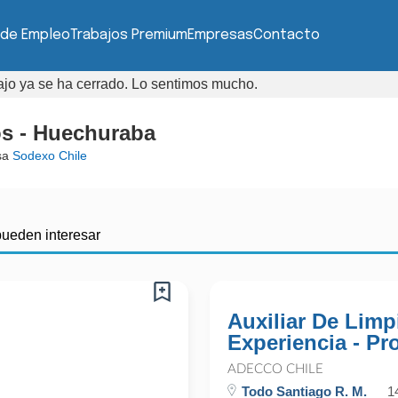
 de Empleo
Trabajos Premium
Empresas
Contacto
bajo ya se ha cerrado. Lo sentimos mucho.
os - Huechuraba
sa
Sodexo Chile
pueden interesar
Auxiliar De Lim
Experiencia - Pr
ADECCO CHILE
Todo Santiago R. M.
1