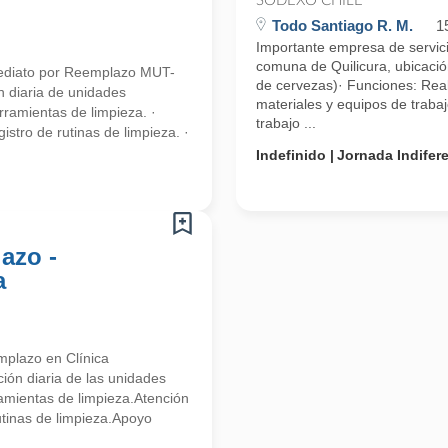
SODEXO CHILE
Todo Santiago R. M.
1
Importante empresa de servicio
comuna de Quilicura, ubicació
mediato por Reemplazo MUT-
de cervezas)· Funciones: Reali
 diaria de unidades
materiales y equipos de traba
rramientas de limpieza. ·
trabajo ...
istro de rutinas de limpieza. ·
Indefinido
Jornada Indifer
azo -
a
mplazo en Clínica
ión diaria de las unidades
amientas de limpieza.Atención
rutinas de limpieza.Apoyo