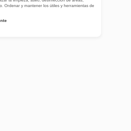
zar la limpieza, aseo, desinfección de áreas,
jo. Ordenar y mantener los útiles y herramientas de
ente