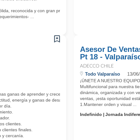
lida, reconocida y con gran proyección!
equerimientos- ...
Asesor De Venta
Pt 18 - Valparaís
ADECCO CHILE
Todo Valparaíso
13/06
¡ÚNETE A NUESTRO EQUIPO!E
Multifuncional para nuestra ti
dinámica, organizada y con ver
has ganas de aprender y crecer?
ventas, ¡esta oportunidad est
ctitud, energía y ganas de desarrollarte profesionalmente.
1.Mantener orden y visual ...
r día.
miento.
Indefinido
Jornada Indifer
ador.
 clientes.
clientes finales.
 y cercanía.