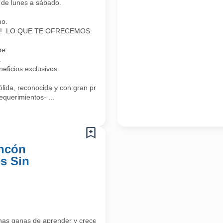
de lunes a sábado.
no.
nder! LO QUE TE OFRECEMOS:
pe.
.
ficios exclusivos.
lida, reconocida y con gran proyección!
equerimientos- ...
oncón
s Sin
has ganas de aprender y crecer?