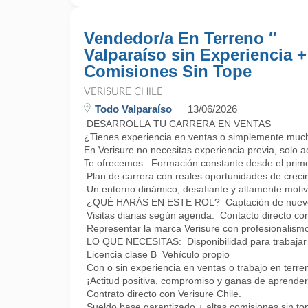
Vendedor/a En Terreno ″
Valparaíso sin Experiencia +
Comisiones Sin Tope
VERISURE CHILE
Todo Valparaíso
13/06/2026
DESARROLLA TU CARRERA EN VENTAS
¿Tienes experiencia en ventas o simplemente muc
En Verisure no necesitas experiencia previa, solo a
Te ofrecemos: Formación constante desde el prime
Plan de carrera con reales oportunidades de creci
Un entorno dinámico, desafiante y altamente motiv
¿QUÉ HARÁS EN ESTE ROL? Captación de nuevos
Visitas diarias según agenda. Contacto directo con 
Representar la marca Verisure con profesionalismo
LO QUE NECESITAS: Disponibilidad para trabajar 
Licencia clase B Vehículo propio
Con o sin experiencia en ventas o trabajo en terre
¡Actitud positiva, compromiso y ganas de apre
Contrato directo con Verisure Chile.
Sueldo base garantizado + altas comisiones sin to