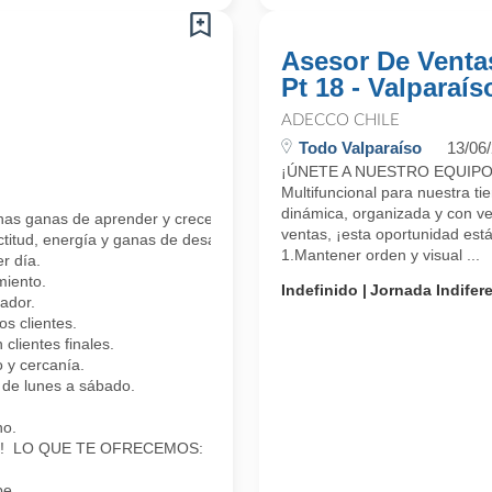
Asesor De Venta
Pt 18 - Valparaís
ADECCO CHILE
Todo Valparaíso
13/06
¡ÚNETE A NUESTRO EQUIPO!E
Multifuncional para nuestra ti
dinámica, organizada y con ver
has ganas de aprender y crecer?
ventas, ¡esta oportunidad est
ctitud, energía y ganas de desarrollarte profesionalmente.
1.Mantener orden y visual ...
r día.
miento.
Indefinido
Jornada Indifer
ador.
 clientes.
clientes finales.
 y cercanía.
de lunes a sábado.
no.
nder! LO QUE TE OFRECEMOS:
pe.