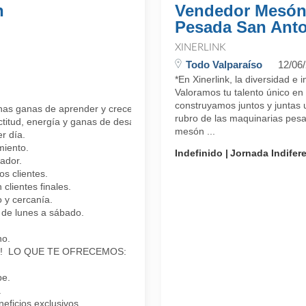
n
Vendedor Mesón
Pesada San Ant
XINERLINK
Todo Valparaíso
12/06
*En Xinerlink, la diversidad e 
Valoramos tu talento único en
construyamos juntos y juntas 
has ganas de aprender y crecer?
rubro de las maquinarias pes
ctitud, energía y ganas de desarrollarte profesionalmente.
mesón ...
r día.
miento.
Indefinido
Jornada Indifer
ador.
 clientes.
clientes finales.
 y cercanía.
de lunes a sábado.
no.
nder! LO QUE TE OFRECEMOS:
pe.
.
ficios exclusivos.