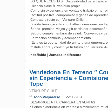
LO QUE NECESITAS: Disponibilidad para trabajar 
Licencia clase B Vehículo propio
Con o sin experiencia en ventas o trabajo en terre
¡Actitud positiva, compromiso y ganas de apre
Contrato directo con Verisure Chile.
Sueldo base garantizado + altas comisiones sin to
Bonos, premios, viajes y gift cards por desempeño
Seguro complementario de salud. Convenios y bene
Formación continua y acompañamiento.
¡Esta es tu oportunidad de unirte a una empresa só
Postula ahora y construye tu futuro con Verisure.-R
Indefinido
Jornada Indiferente
Vendedor/a En Terreno ″ C
sin Experiencia + Comisione
Tope
VERISURE CHILE
Todo Valparaíso
22/06/2026
DESARROLLA TU CARRERA EN VENTAS
¿Tienes experiencia en ventas o simplemente muc