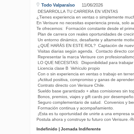
Todo Valparaíso
11/06/2026
DESARROLLA TU CARRERA EN VENTAS
¿Tienes experiencia en ventas o simplemente muc
En Verisure no necesitas experiencia previa, solo a
Te ofrecemos: Formación constante desde el prime
Plan de carrera con reales oportunidades de creci
Un entorno dinámico, desafiante y altamente motiv
¿QUÉ HARÁS EN ESTE ROL? Captación de nuevos
Visitas diarias según agenda. Contacto directo con 
Representar la marca Verisure con profesionalismo
LO QUE NECESITAS: Disponibilidad para trabajar 
Licencia clase B Vehículo propio
Con o sin experiencia en ventas o trabajo en terre
¡Actitud positiva, compromiso y ganas de apre
Contrato directo con Verisure Chile.
Sueldo base garantizado + altas comisiones sin to
Bonos, premios, viajes y gift cards por desempeño
Seguro complementario de salud. Convenios y bene
Formación continua y acompañamiento.
¡Esta es tu oportunidad de unirte a una empresa só
Postula ahora y construye tu futuro con Verisure.-R
Indefinido
Jornada Indiferente