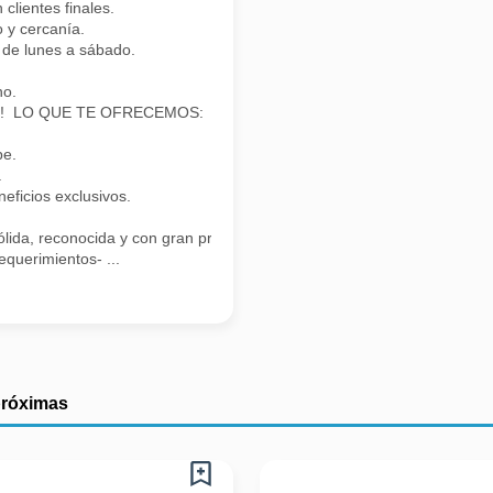
clientes finales.
 y cercanía.
de lunes a sábado.
no.
nder! LO QUE TE OFRECEMOS:
pe.
.
ficios exclusivos.
lida, reconocida y con gran proyección!
equerimientos- ...
próximas