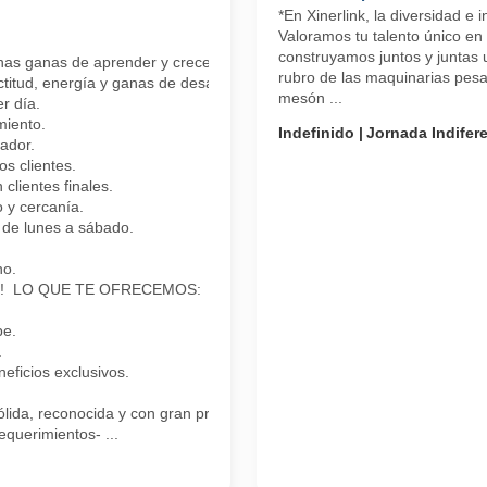
*En Xinerlink, la diversidad e 
Valoramos tu talento único en
construyamos juntos y juntas 
has ganas de aprender y crecer?
rubro de las maquinarias pes
ctitud, energía y ganas de desarrollarte profesionalmente.
mesón ...
r día.
miento.
Indefinido
Jornada Indifer
ador.
 clientes.
clientes finales.
 y cercanía.
de lunes a sábado.
no.
nder! LO QUE TE OFRECEMOS:
pe.
.
ficios exclusivos.
lida, reconocida y con gran proyección!
equerimientos- ...