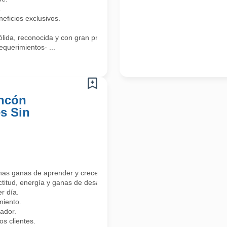
.
ficios exclusivos.
lida, reconocida y con gran proyección!
equerimientos- ...
oncón
s Sin
has ganas de aprender y crecer?
ctitud, energía y ganas de desarrollarte profesionalmente.
r día.
miento.
ador.
 clientes.