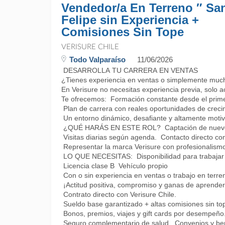
Vendedor/a En Terreno ″ Sa
Felipe sin Experiencia +
Comisiones Sin Tope
VERISURE CHILE
Todo Valparaíso
11/06/2026
DESARROLLA TU CARRERA EN VENTAS
¿Tienes experiencia en ventas o simplemente muc
En Verisure no necesitas experiencia previa, solo a
Te ofrecemos: Formación constante desde el prime
Plan de carrera con reales oportunidades de creci
Un entorno dinámico, desafiante y altamente motiv
¿QUÉ HARÁS EN ESTE ROL? Captación de nuevos
Visitas diarias según agenda. Contacto directo con 
Representar la marca Verisure con profesionalismo
LO QUE NECESITAS: Disponibilidad para trabajar 
Licencia clase B Vehículo propio
Con o sin experiencia en ventas o trabajo en terre
¡Actitud positiva, compromiso y ganas de apre
Contrato directo con Verisure Chile.
Sueldo base garantizado + altas comisiones sin to
Bonos, premios, viajes y gift cards por desempeño
Seguro complementario de salud. Convenios y bene