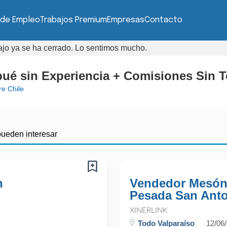
 de Empleo
Trabajos Premium
Empresas
Contacto
bajo ya se ha cerrado. Lo sentimos mucho.
pué sin Experiencia + Comisiones Sin 
re Chile
pueden interesar
n
Vendedor Mesón
Pesada San Ant
XINERLINK
Todo Valparaíso
12/06