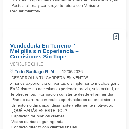
¡Esta es tu oportunidad de unirte a una empresa sólida, reconoc
Postula ahora y construye tu futuro con Verisure.-
Requerimientos- ...
Vendedor/a En Terreno ″
Melipilla sin Experiencia +
Comisiones Sin Tope
VERISURE CHILE
Todo Santiago R. M.
12/06/2026
DESARROLLA TU CARRERA EN VENTAS
¿Tienes experiencia en ventas o simplemente muchas ganas de 
En Verisure no necesitas experiencia previa, solo actitud, energí
Te ofrecemos: Formación constante desde el primer día.
Plan de carrera con reales oportunidades de crecimiento.
Un entorno dinámico, desafiante y altamente motivador.
¿QUÉ HARÁS EN ESTE ROL?
Captación de nuevos clientes.
Visitas diarias según agenda.
Contacto directo con clientes finales.