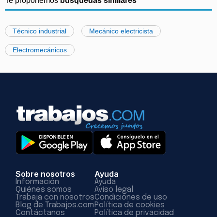
Te proponemos
búsquedas similares
Técnico industrial
Mecánico electricista
Electromecánicos
Sobre nosotros
Ayuda
Información
Ayuda
Quiénes somos
Aviso legal
Trabaja con nosotros
Condiciones de uso
Blog de Trabajos.com
Política de cookies
Contáctanos
Política de privacidad