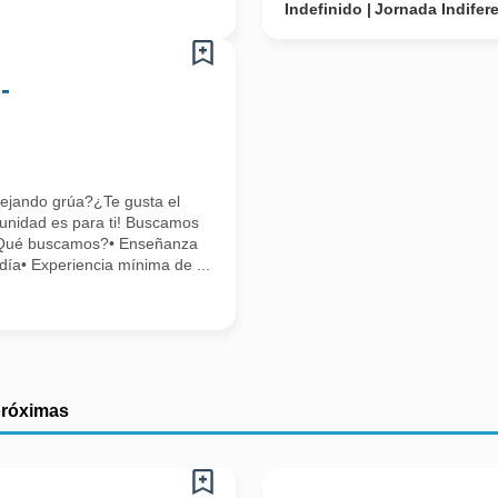
Indefinido
Jornada Indifer
-
nejando grúa?¿Te gusta el
tunidad es para ti! Buscamos
a¿Qué buscamos?• Enseñanza
día• Experiencia mínima de ...
próximas