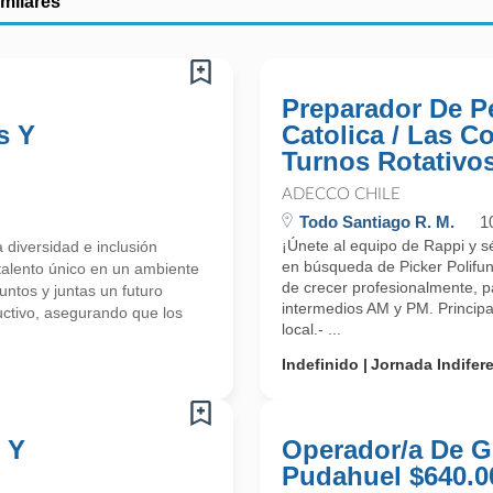
imilares
Preparador De P
s Y
Catolica / Las C
Turnos Rotativo
ADECCO CHILE
Todo Santiago R. M.
1
¡Únete al equipo de Rappi y sé
 diversidad e inclusión
en búsqueda de Picker Polifu
talento único en un ambiente
de crecer profesionalmente, 
ntos y juntas un futuro
intermedios AM y PM. Principa
uctivo, asegurando que los
local.- ...
Indefinido
Jornada Indifer
 Y
Operador/a De Gr
Pudahuel $640.0