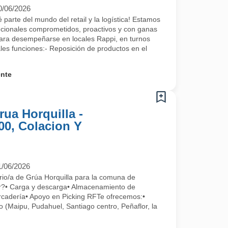
0/06/2026
 parte del mundo del retail y la logística! Estamos
ncionales comprometidos, proactivos y con ganas
para desempeñarse en locales Rappi, en turnos
les funciones:- Reposición de productos en el
ente
ua Horquilla -
00, Colacion Y
1/06/2026
rio/a de Grúa Horquilla para la comuna de
r?• Carga y descarga• Almacenamiento de
cadería• Apoyo en Picking RFTe ofrecemos:•
 (Maipu, Pudahuel, Santiago centro, Peñaflor, la