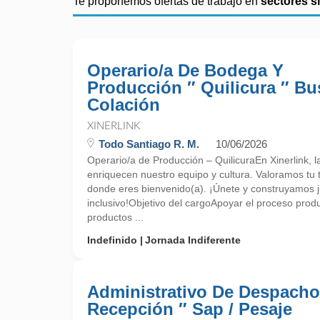
Te proponemos ofertas de trabajo en
sectores s
Operario/a De Bodega Y
Producción ″ Quilicura ″ Bu
Colación
XINERLINK
Todo Santiago R. M.
10/06/2026
Operario/a de Producción – QuilicuraEn Xinerlink, la
enriquecen nuestro equipo y cultura. Valoramos tu 
donde eres bienvenido(a). ¡Únete y construyamos ju
inclusivo!Objetivo del cargoApoyar el proceso prod
productos ...
Indefinido
Jornada Indiferente
Administrativo De Despacho
Recepción ″ Sap / Pesaje