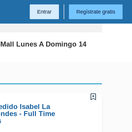
Entrar
Regístrate gratis
 Mall Lunes A Domingo 14
edido Isabel La
ondes - Full Time
s