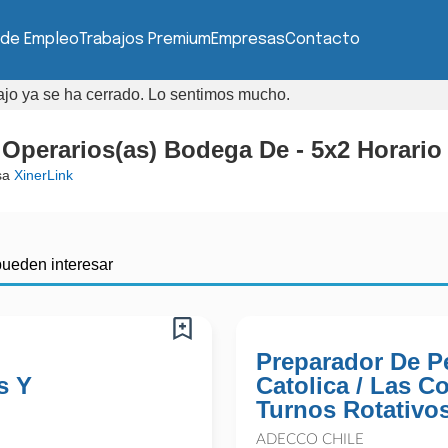
 de Empleo
Trabajos Premium
Empresas
Contacto
bajo ya se ha cerrado. Lo sentimos mucho.
Operarios(as) Bodega De - 5x2 Horario
sa
XinerLink
pueden interesar
Preparador De P
s Y
Catolica / Las C
Turnos Rotativo
ADECCO CHILE