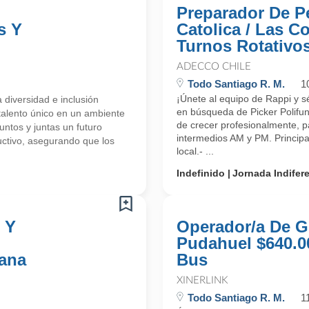
Preparador De P
s Y
Catolica / Las C
Turnos Rotativo
ADECCO CHILE
Todo Santiago R. M.
1
¡Únete al equipo de Rappi y sé
 diversidad e inclusión
en búsqueda de Picker Polifu
talento único en un ambiente
de crecer profesionalmente, 
ntos y juntas un futuro
intermedios AM y PM. Principa
uctivo, asegurando que los
local.- ...
Indefinido
Jornada Indifer
 Y
Operador/a De Gr
Pudahuel $640.0
ana
Bus
XINERLINK
Todo Santiago R. M.
1