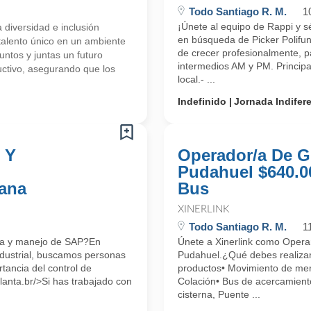
Todo Santiago R. M.
1
¡Únete al equipo de Rappi y sé
 diversidad e inclusión
en búsqueda de Picker Polifu
talento único en un ambiente
de crecer profesionalmente, 
ntos y juntas un futuro
intermedios AM y PM. Principa
uctivo, asegurando que los
local.- ...
Indefinido
Jornada Indifer
 Y
Operador/a De Gr
Pudahuel $640.0
ana
Bus
XINERLINK
Todo Santiago R. M.
1
ica y manejo de SAP?En
Únete a Xinerlink como Opera
ndustrial, buscamos personas
Pudahuel.¿Qué debes realiza
tancia del control de
productos• Movimiento de mer
lanta.br/>Si has trabajado con
Colación• Bus de acercamiento
cisterna, Puente ...