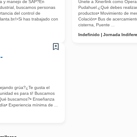
ica y manejo de SAP?En
Únete a Xinerlink como Opera
ndustrial, buscamos personas
Pudahuel.¿Qué debes realiza
tancia del control de
productos• Movimiento de mer
lanta.br/>Si has trabajado con
Colación• Bus de acercamiento
cisterna, Puente ...
Indefinido
Jornada Indifer
-
nejando grúa?¿Te gusta el
tunidad es para ti! Buscamos
a¿Qué buscamos?• Enseñanza
día• Experiencia mínima de ...