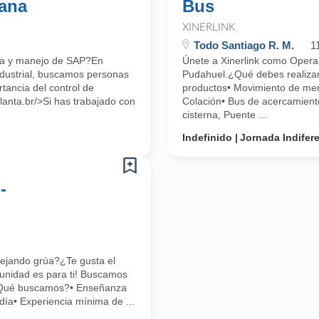
ana
Bus
XINERLINK
Todo Santiago R. M.
1
ica y manejo de SAP?En
Únete a Xinerlink como Opera
ndustrial, buscamos personas
Pudahuel.¿Qué debes realiza
tancia del control de
productos• Movimiento de mer
lanta.br/>Si has trabajado con
Colación• Bus de acercamiento
cisterna, Puente ...
Indefinido
Jornada Indifer
-
nejando grúa?¿Te gusta el
tunidad es para ti! Buscamos
a¿Qué buscamos?• Enseñanza
día• Experiencia mínima de ...