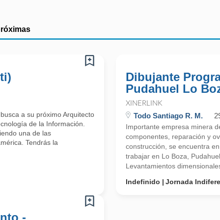
próximas
ti)
Dibujante Progr
Pudahuel Lo Bo
XINERLINK
 busca a su próximo Arquitecto
Todo Santiago R. M.
2
ecnología de la Información.
Importante empresa minera de
iendo una de las
componentes, reparación y ove
mérica. Tendrás la
construcción, se encuentra e
trabajar en Lo Boza, Pudahuel
Levantamientos dimensionales-
Indefinido
Jornada Indifer
nto -