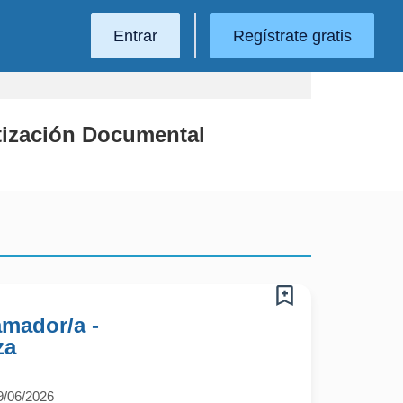
Entrar
Regístrate gratis
atización Documental
amador/a -
za
9/06/2026