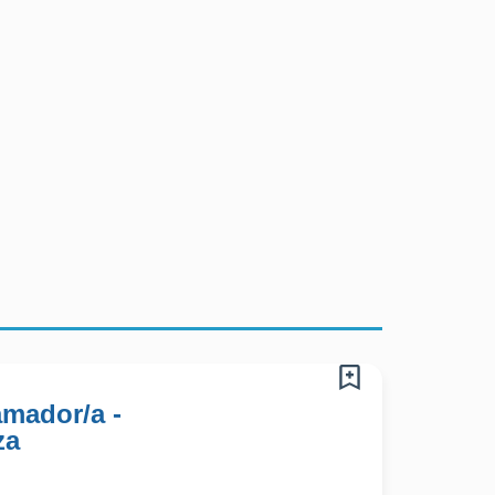
amador/a -
za