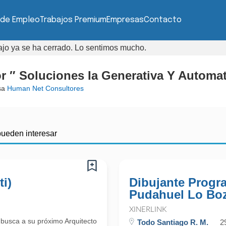
 de Empleo
Trabajos Premium
Empresas
Contacto
bajo ya se ha cerrado. Lo sentimos mucho.
or ″ Soluciones Ia Generativa Y Autom
sa
Human Net Consultores
pueden interesar
ti)
Dibujante Progr
Pudahuel Lo Bo
XINERLINK
 busca a su próximo Arquitecto
Todo Santiago R. M.
2