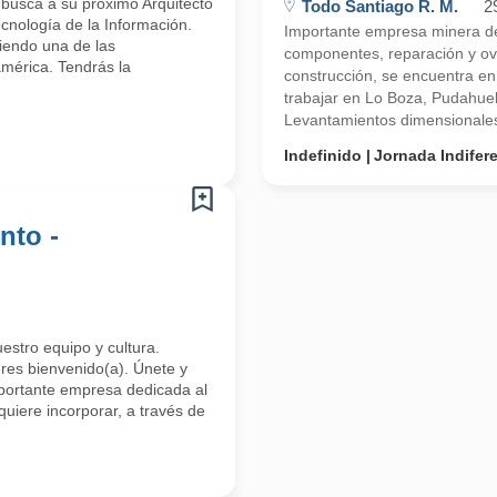
 busca a su próximo Arquitecto
Todo Santiago R. M.
2
ecnología de la Información.
Importante empresa minera de
iendo una de las
componentes, reparación y ove
mérica. Tendrás la
construcción, se encuentra e
trabajar en Lo Boza, Pudahuel
Levantamientos dimensionales-
Indefinido
Jornada Indifer
nto -
uestro equipo y cultura.
res bienvenido(a). Únete y
mportante empresa dedicada al
uiere incorporar, a través de