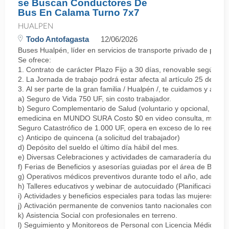
se Buscan Conductores De
Bus En Calama Turno 7x7
HUALPEN
Todo Antofagasta
12/06/2026
Buses Hualpén, líder en servicios de transporte privado de pasa
Se ofrece:
1. Contrato de carácter Plazo Fijo a 30 días, renovable según 
2. La Jornada de trabajo podrá estar afecta al artículo 25 del C
3. Al ser parte de la gran familia / Hualpén /, te cuidamos y apo
a) Seguro de Vida 750 UF, sin costo trabajador.
b) Seguro Complementario de Salud (voluntario y opcional, de p
emedicina en MUNDO SURA Costo $0 en video consulta, medicina g
Seguro Catastrófico de 1.000 UF, opera en exceso de lo reembo
c) Anticipo de quincena (a solicitud del trabajador)
d) Depósito del sueldo el último día hábil del mes.
e) Diversas Celebraciones y actividades de camaradería durante 
f) Ferias de Beneficios y asesorías guiadas por el área de Bienes
g) Operativos médicos preventivos durante todo el año, además 
h) Talleres educativos y webinar de autocuidado (Planificación fin
i) Actividades y beneficios especiales para todas las mujeres de
j) Activación permanente de convenios tanto nacionales como po
k) Asistencia Social con profesionales en terreno.
l) Seguimiento y Monitoreos de Personal con Licencia Médica.