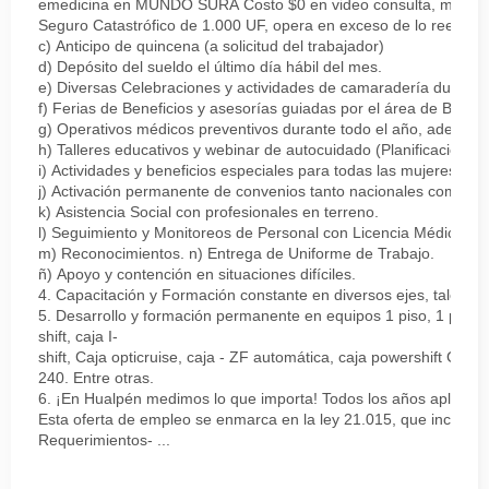
emedicina en MUNDO SURA Costo $0 en video consulta, medicina g
Seguro Catastrófico de 1.000 UF, opera en exceso de lo reembo
c) Anticipo de quincena (a solicitud del trabajador)
d) Depósito del sueldo el último día hábil del mes.
e) Diversas Celebraciones y actividades de camaradería durante 
f) Ferias de Beneficios y asesorías guiadas por el área de Bienes
g) Operativos médicos preventivos durante todo el año, además 
h) Talleres educativos y webinar de autocuidado (Planificación fin
i) Actividades y beneficios especiales para todas las mujeres de
j) Activación permanente de convenios tanto nacionales como po
k) Asistencia Social con profesionales en terreno.
l) Seguimiento y Monitoreos de Personal con Licencia Médica.
m) Reconocimientos. n) Entrega de Uniforme de Trabajo.
ñ) Apoyo y contención en situaciones difíciles.
4. Capacitación y Formación constante en diversos ejes, tales co
5. Desarrollo y formación permanente en equipos 1 piso, 1 piso elé
shift, caja I-
shift, Caja opticruise, caja - ZF automática, caja powershift GO-
240. Entre otras.
6. ¡En Hualpén medimos lo que importa! Todos los años aplicamos
Esta oferta de empleo se enmarca en la ley 21.015, que incentiva
Requerimientos- ...