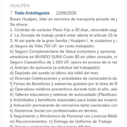
HUALPEN
Todo Antofagasta
12/06/2026
Buses Hualpén, líder en servicios de transporte privado de pasa
Se ofrece:
1. Contrato de carácter Plazo Fijo a 30 días, renovable según 
2. La Jornada de trabajo podrá estar afecta al artículo 25 del C
3. Al ser parte de la gran familia / Hualpén /, te cuidamos y apo
a) Seguro de Vida 750 UF, sin costo trabajador.
b) Seguro Complementario de Salud (voluntario y opcional, de p
emedicina en MUNDO SURA Costo $0 en video consulta, medicina g
Seguro Catastrófico de 1.000 UF, opera en exceso de lo reembo
c) Anticipo de quincena (a solicitud del trabajador)
d) Depósito del sueldo el último día hábil del mes.
e) Diversas Celebraciones y actividades de camaradería durante 
f) Ferias de Beneficios y asesorías guiadas por el área de Bienes
g) Operativos médicos preventivos durante todo el año, además 
h) Talleres educativos y webinar de autocuidado (Planificación fin
i) Actividades y beneficios especiales para todas las mujeres de
j) Activación permanente de convenios tanto nacionales como po
k) Asistencia Social con profesionales en terreno.
l) Seguimiento y Monitoreos de Personal con Licencia Médica.
m) Reconocimientos. n) Entrega de Uniforme de Trabajo.
ñ) Apoyo y contención en situaciones difíciles.