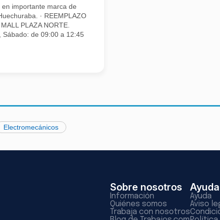
 en importante marca de
e Huechuraba. · REEMPLAZO
ER MALL PLAZA NORTE.
s, Sábado: de 09:00 a 12:45
Electromecánicos
Sobre nosotros
Ayuda
Información
Ayuda
Quiénes somos
Aviso le
Trabaja con nosotros
Condici
Blog de Trabajos.com
Polític