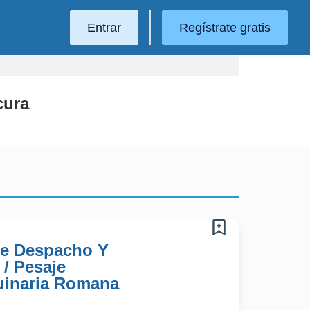
Entrar
Regístrate gratis
cura
De Despacho Y
/ Pesaje
uinaria Romana