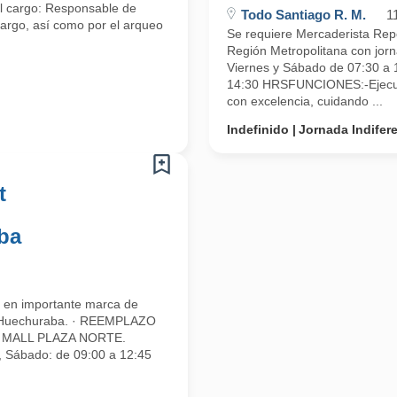
el cargo: Responsable de
Todo Santiago R. M.
1
 cargo, así como por el arqueo
Se requiere Mercaderista Rep
Región Metropolitana con jorn
Viernes y Sábado de 07:30 a 
14:30 HRSFUNCIONES:-Ejecuta
con excelencia, cuidando ...
Indefinido
Jornada Indifer
t
ba
 en importante marca de
e Huechuraba. · REEMPLAZO
ER MALL PLAZA NORTE.
s, Sábado: de 09:00 a 12:45