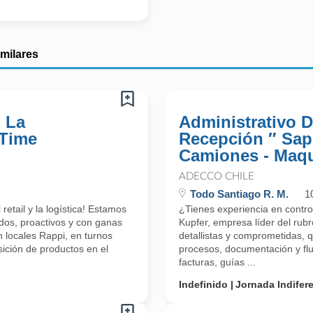
imilares
 La
Administrativo 
 Time
Recepción ″ Sap 
Camiones - Maq
ADECCO CHILE
Todo Santiago R. M.
1
etail y la logística! Estamos
¿Tienes experiencia en contr
dos, proactivos y con ganas
Kupfer, empresa líder del rub
 locales Rappi, en turnos
detallistas y comprometidas, q
ición de productos en el
procesos, documentación y flu
facturas, guías ...
Indefinido
Jornada Indifer