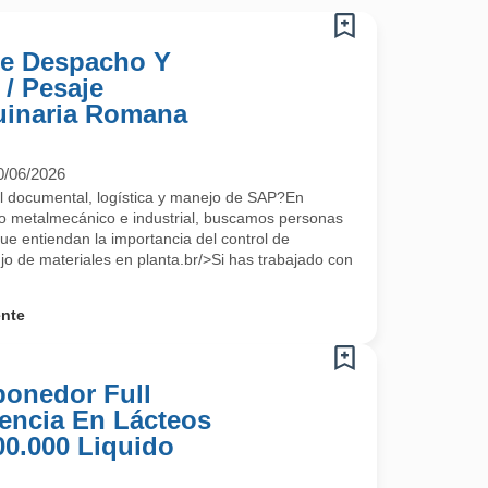
De Despacho Y
/ Pesaje
uinaria Romana
0/06/2026
ol documental, logística y manejo de SAP?En
ro metalmecánico e industrial, buscamos personas
ue entiendan la importancia del control de
jo de materiales en planta.br/>Si has trabajado con
ente
ponedor Full
encia En Lácteos
00.000 Liquido