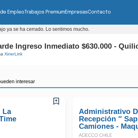
 de Empleo
Trabajos Premium
Empresas
Contacto
bajo ya se ha cerrado. Lo sentimos mucho.
rde Ingreso Inmediato $630.000 - Quili
sa
XinerLink
pueden interesar
 La
Administrativo 
 Time
Recepción ″ Sap 
Camiones - Maq
ADECCO CHILE