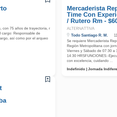
rto
Mercaderista Re
Time Con Experi
/ Rutero Rm - $6
 con 75 años de trayectoria, requiere incorporar a su equipo a
ALTERNATTIVA
el cargo: Responsable de
Todo Santiago R. M.
1
 cargo, así como por el arqueo
Se requiere Mercaderista Rep
Región Metropolitana con jorn
Viernes y Sábado de 07:30 a 
14:30 HRSFUNCIONES:-Ejecuta
con excelencia, cuidando ...
Indefinido
Jornada Indifer
t
ba