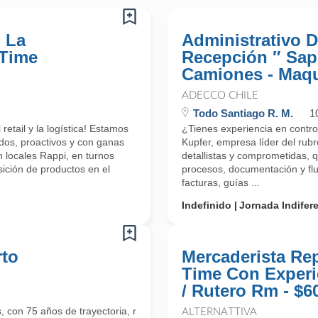
 La
Administrativo 
 Time
Recepción ″ Sap 
Camiones - Maq
ADECCO CHILE
Todo Santiago R. M.
1
etail y la logística! Estamos
¿Tienes experiencia en contr
dos, proactivos y con ganas
Kupfer, empresa líder del rub
 locales Rappi, en turnos
detallistas y comprometidas, q
ición de productos en el
procesos, documentación y flu
facturas, guías ...
Indefinido
Jornada Indifer
rto
Mercaderista Re
Time Con Experi
/ Rutero Rm - $6
 con 75 años de trayectoria, requiere incorporar a su equipo a
ALTERNATTIVA