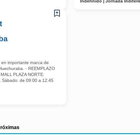
Indefinido
Jornada Indifer
t
ba
 en importante marca de
e Huechuraba. · REEMPLAZO
ER MALL PLAZA NORTE.
s, Sábado: de 09:00 a 12:45
próximas