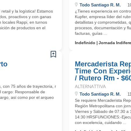
Todo Santiago R. M.
1
etail y la logística! Estamos
¿Tienes experiencia en contr
dos, proactivos y con ganas
Kupfer, empresa líder del rub
 locales Rappi, en turnos
detallistas y comprometidas, q
ición de productos en el
procesos, documentación y flu
facturas, guías ...
Indefinido
Jornada Indifer
rto
Mercaderista Re
Time Con Experi
/ Rutero Rm - $6
 con 75 años de trayectoria, requiere incorporar a su equipo a
ALTERNATTIVA
el cargo: Responsable de
Todo Santiago R. M.
1
 cargo, así como por el arqueo
Se requiere Mercaderista Rep
Región Metropolitana con jorn
Viernes y Sábado de 07:30 a 
14:30 HRSFUNCIONES:-Ejecuta
con excelencia, cuidando ...