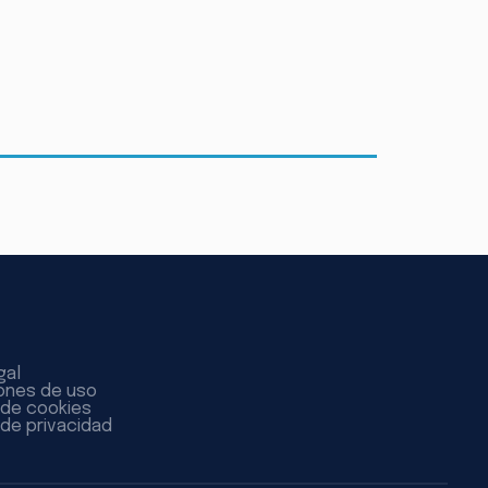
gal
ones de uso
a de cookies
 de privacidad