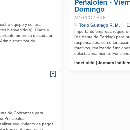
Peñalolén - Vier
Domingo
ADECCO CHILE
uestro equipo y cultura.
Todo Santiago R. M.
1
res bienvenido(a). Únete y
Importante empresa requiere 
Importante empresa ubicada en
(Asistente de Parking) para 
Administrativo/a de
responsables, con orientación a
rotativos, realizando funcione
delestacionamiento. Funciones
Indefinido
Jornada Indifer
ente de Cobranzas para
o.Principales
Realizar seguimiento de pagos
electrónico.Apoyar en la