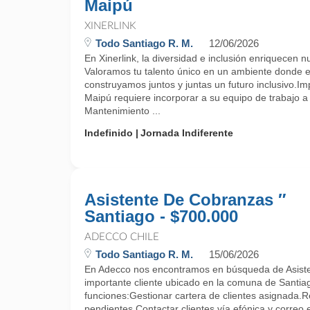
Maipú
XINERLINK
Todo Santiago R. M.
12/06/2026
En Xinerlink, la diversidad e inclusión enriquecen n
Valoramos tu talento único en un ambiente donde e
construyamos juntos y juntas un futuro inclusivo.
Maipú requiere incorporar a su equipo de trabajo a 
Mantenimiento ...
Indefinido
Jornada Indiferente
Asistente De Cobranzas ″
Santiago - $700.000
ADECCO CHILE
Todo Santiago R. M.
15/06/2026
En Adecco nos encontramos en búsqueda de Asist
importante cliente ubicado en la comuna de Santiag
funciones:Gestionar cartera de clientes asignada.
pendientes.Contactar clientes vía efónica y correo 