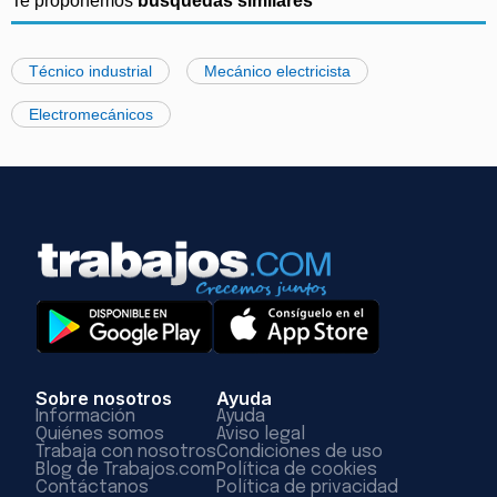
Te proponemos
búsquedas similares
Técnico industrial
Mecánico electricista
Electromecánicos
Sobre nosotros
Ayuda
Información
Ayuda
Quiénes somos
Aviso legal
Trabaja con nosotros
Condiciones de uso
Blog de Trabajos.com
Política de cookies
Contáctanos
Política de privacidad