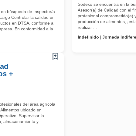
Sodexo se encuentra en la bú
Asesor(a) de Calidad con el fi
 en búsqueda de Inspector/a
profesional comprometido(a) y
cargo Controlar la calidad en
producción de alimentos, ¡est
ductos en DTSA, conforme a
realizar ...
mpresa. En conformidad a la
Indefinido
Jornada Indifer
dad
os +
fesionales del área agrícola
e Alimentos ubicado en
perativo: Supervisar la
ón, almacenamiento y