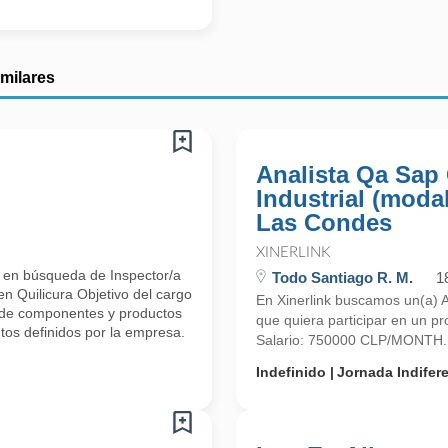
imilares
Analista Qa Sap
Industrial (modal
Las Condes
XINERLINK
 en búsqueda de Inspector/a
Todo Santiago R. M.
1
n Quilicura Objetivo del cargo
En Xinerlink buscamos un(a) An
n de componentes y productos
que quiera participar en un p
os definidos por la empresa.
Salario: 750000 CLP/MONTH. 
Indefinido
Jornada Indifer