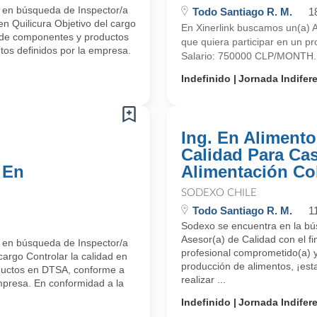
 en búsqueda de Inspector/a
Todo Santiago R. M.
1
n Quilicura Objetivo del cargo
En Xinerlink buscamos un(a) An
n de componentes y productos
que quiera participar en un p
os definidos por la empresa.
Salario: 750000 CLP/MONTH. 
Indefinido
Jornada Indifer
Ing. En Alimento
Calidad Para Ca
 En
Alimentación Col
SODEXO CHILE
Todo Santiago R. M.
1
Sodexo se encuentra en la bú
Asesor(a) de Calidad con el fi
 en búsqueda de Inspector/a
profesional comprometido(a) y
cargo Controlar la calidad en
producción de alimentos, ¡est
ductos en DTSA, conforme a
realizar ...
mpresa. En conformidad a la
Indefinido
Jornada Indifer