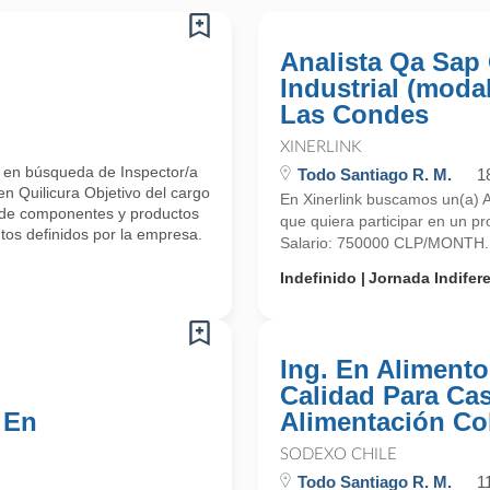
Analista Qa Sap
Industrial (modal
Las Condes
XINERLINK
 en búsqueda de Inspector/a
Todo Santiago R. M.
1
n Quilicura Objetivo del cargo
En Xinerlink buscamos un(a) An
n de componentes y productos
que quiera participar en un p
os definidos por la empresa.
Salario: 750000 CLP/MONTH. 
Indefinido
Jornada Indifer
Ing. En Alimento
Calidad Para Ca
 En
Alimentación Col
SODEXO CHILE
Todo Santiago R. M.
1