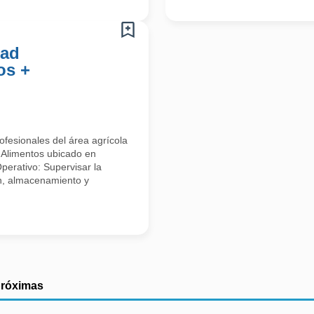
dad
os +
fesionales del área agrícola
e Alimentos ubicado en
perativo: Supervisar la
ón, almacenamiento y
próximas