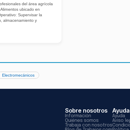
fesionales del área agrícola
e Alimentos ubicado en
perativo: Supervisar la
ón, almacenamiento y
Electromecánicos
Sobre nosotros
Ayuda
Información
Ayuda
Quiénes somos
Aviso le
Trabaja con nosotros
Condici
Blog de Trabajos.com
Polític