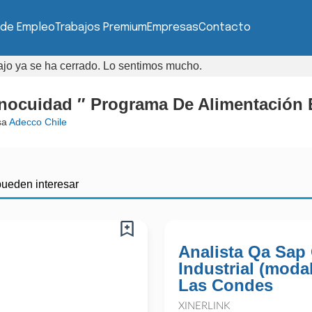
 de Empleo
Trabajos Premium
Empresas
Contacto
bajo ya se ha cerrado. Lo sentimos mucho.
Inocuidad ″ Programa De Alimentación E
sa
Adecco Chile
pueden interesar
Analista Qa Sap
Industrial (modal
Las Condes
XINERLINK