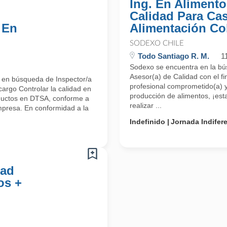
Ing. En Alimento
Calidad Para Ca
 En
Alimentación Col
SODEXO CHILE
Todo Santiago R. M.
1
Sodexo se encuentra en la bú
Asesor(a) de Calidad con el fi
 en búsqueda de Inspector/a
profesional comprometido(a) y
cargo Controlar la calidad en
producción de alimentos, ¡est
ductos en DTSA, conforme a
realizar ...
mpresa. En conformidad a la
Indefinido
Jornada Indifer
dad
os +