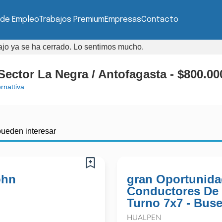
 de Empleo
Trabajos Premium
Empresas
Contacto
bajo ya se ha cerrado. Lo sentimos mucho.
Sector La Negra / Antofagasta - $800.00
ernattiva
pueden interesar
ohn
gran Oportunida
Conductores De
Turno 7x7 - Bus
HUALPEN