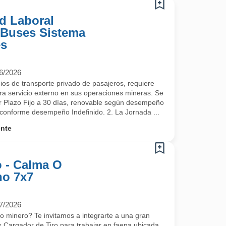
d Laboral
 Buses Sistema
es
6/2026
ios de transporte privado de pasajeros, requiere
a servicio externo en sus operaciones mineras. Se
er Plazo Fijo a 30 días, renovable según desempeño
 conforme desempeño Indefinido. 2. La Jornada ...
ente
o - Calma O
no 7x7
7/2026
ro minero? Te invitamos a integrarte a una gran
 Cargador de Tiro para trabajar en faena ubicada