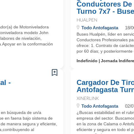
Conductores De
Turno 7x7 - Bus
HUALPEN
ador(a) de Motoniveladora
Todo Antofagasta
18/0
toniveladora modelo John
Buses Hualpén, líder en servic
labores de nivelación,
Conductores Profesionales par
a.Apoyar en la conformación
ofrece: 1. Contrato de caráct
por 60 días; y posteriormente
Indefinido
Jornada Indifer
l -
Cargador De Tir
Antofagasta Tur
XINERLINK
Todo Antofagasta
02/0
a en búsqueda de un/a
¿Buscas estabilidad en el rub
e en faena bajo sistema de
empresa del sector. Buscamos
 de manera segura y eficiente,
en la zona de Calama o Antofa
a,contribuyendo al
eficiente y segura en todo el