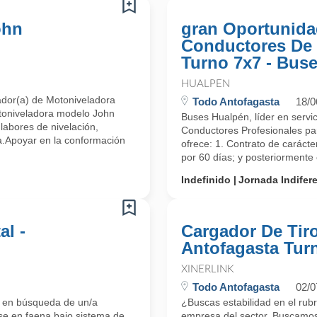
ohn
gran Oportunida
Conductores De
Turno 7x7 - Bus
HUALPEN
ador(a) de Motoniveladora
Todo Antofagasta
18/0
toniveladora modelo John
Buses Hualpén, líder en servic
labores de nivelación,
Conductores Profesionales par
a.Apoyar en la conformación
ofrece: 1. Contrato de caráct
por 60 días; y posteriormente
Indefinido
Jornada Indifer
l -
Cargador De Tir
Antofagasta Tur
XINERLINK
Todo Antofagasta
02/0
a en búsqueda de un/a
¿Buscas estabilidad en el rub
e en faena bajo sistema de
empresa del sector. Buscamos