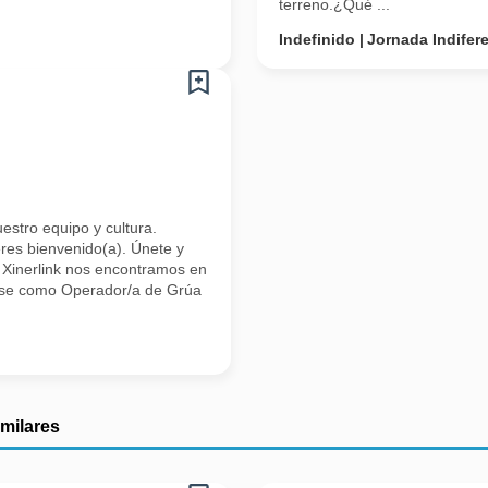
terreno.¿Qué ...
Indefinido
Jornada Indifer
uestro equipo y cultura.
res bienvenido(a). Únete y
n Xinerlink nos encontramos en
arse como Operador/a de Grúa
imilares