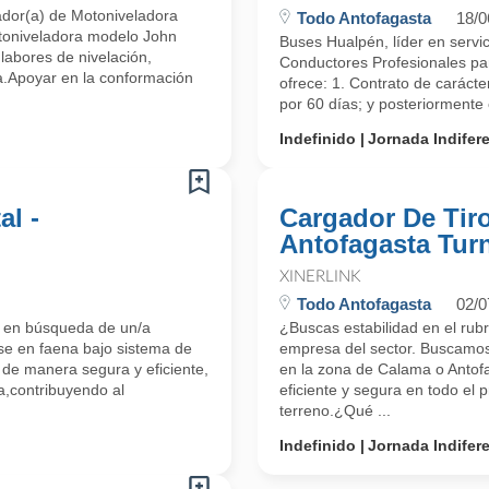
ador(a) de Motoniveladora
Todo Antofagasta
18/0
toniveladora modelo John
Buses Hualpén, líder en servic
labores de nivelación,
Conductores Profesionales par
a.Apoyar en la conformación
ofrece: 1. Contrato de caráct
por 60 días; y posteriormente
Indefinido
Jornada Indifer
l -
Cargador De Tir
Antofagasta Tur
XINERLINK
Todo Antofagasta
02/0
a en búsqueda de un/a
¿Buscas estabilidad en el rub
e en faena bajo sistema de
empresa del sector. Buscamos
 de manera segura y eficiente,
en la zona de Calama o Antofa
a,contribuyendo al
eficiente y segura en todo el
terreno.¿Qué ...
Indefinido
Jornada Indifer