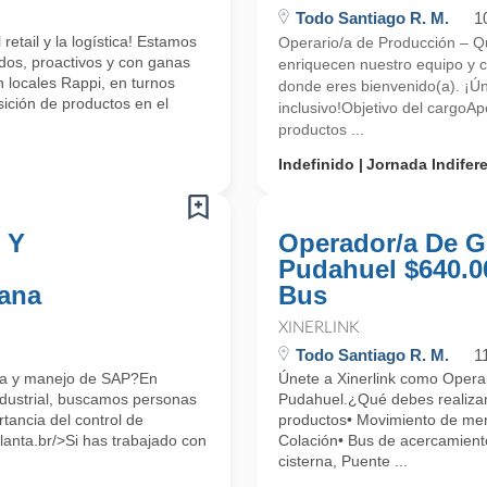
Todo Santiago R. M.
1
etail y la logística! Estamos
Operario/a de Producción – Qui
dos, proactivos y con ganas
enriquecen nuestro equipo y c
 locales Rappi, en turnos
donde eres bienvenido(a). ¡Ún
ición de productos en el
inclusivo!Objetivo del cargoA
productos ...
Indefinido
Jornada Indifer
 Y
Operador/a De Gr
Pudahuel $640.0
ana
Bus
XINERLINK
Todo Santiago R. M.
1
ica y manejo de SAP?En
Únete a Xinerlink como Opera
ndustrial, buscamos personas
Pudahuel.¿Qué debes realiza
tancia del control de
productos• Movimiento de mer
lanta.br/>Si has trabajado con
Colación• Bus de acercamiento
cisterna, Puente ...