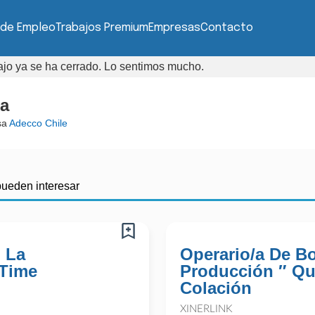
 de Empleo
Trabajos Premium
Empresas
Contacto
bajo ya se ha cerrado. Lo sentimos mucho.
ra
sa
Adecco Chile
pueden interesar
 La
Operario/a De B
 Time
Producción ″ Qui
Colación
XINERLINK