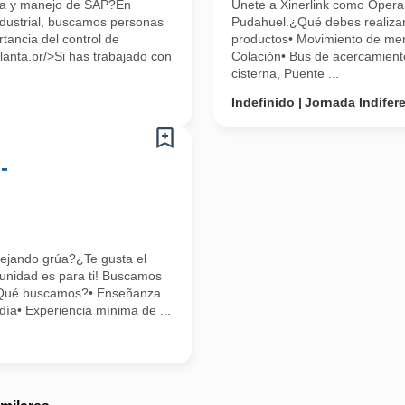
ica y manejo de SAP?En
Únete a Xinerlink como Opera
ndustrial, buscamos personas
Pudahuel.¿Qué debes realiza
tancia del control de
productos• Movimiento de mer
lanta.br/>Si has trabajado con
Colación• Bus de acercamiento
cisterna, Puente ...
Indefinido
Jornada Indifer
-
nejando grúa?¿Te gusta el
tunidad es para ti! Buscamos
a¿Qué buscamos?• Enseñanza
día• Experiencia mínima de ...