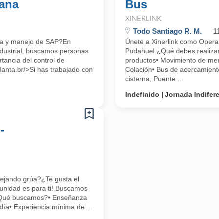
ana
Bus
XINERLINK
Todo Santiago R. M.
1
ica y manejo de SAP?En
Únete a Xinerlink como Opera
ndustrial, buscamos personas
Pudahuel.¿Qué debes realiza
tancia del control de
productos• Movimiento de mer
lanta.br/>Si has trabajado con
Colación• Bus de acercamiento
cisterna, Puente ...
Indefinido
Jornada Indifer
-
nejando grúa?¿Te gusta el
tunidad es para ti! Buscamos
a¿Qué buscamos?• Enseñanza
día• Experiencia mínima de ...