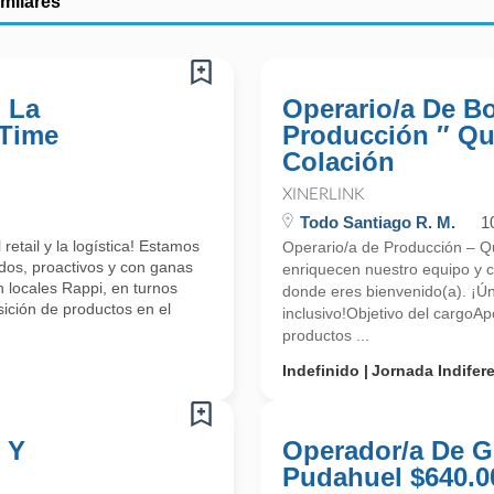
imilares
 La
Operario/a De B
 Time
Producción ″ Qui
Colación
XINERLINK
Todo Santiago R. M.
1
etail y la logística! Estamos
Operario/a de Producción – Qui
dos, proactivos y con ganas
enriquecen nuestro equipo y c
 locales Rappi, en turnos
donde eres bienvenido(a). ¡Ún
ición de productos en el
inclusivo!Objetivo del cargoA
productos ...
Indefinido
Jornada Indifer
 Y
Operador/a De Gr
Pudahuel $640.0