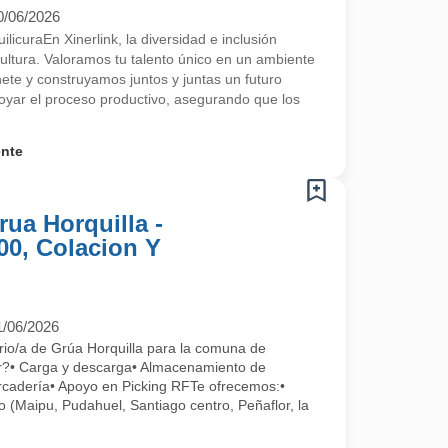
0/06/2026
licuraEn Xinerlink, la diversidad e inclusión
ultura. Valoramos tu talento único en un ambiente
ete y construyamos juntos y juntas un futuro
poyar el proceso productivo, asegurando que los
ente
ua Horquilla -
00, Colacion Y
1/06/2026
rio/a de Grúa Horquilla para la comuna de
r?• Carga y descarga• Almacenamiento de
cadería• Apoyo en Picking RFTe ofrecemos:•
 (Maipu, Pudahuel, Santiago centro, Peñaflor, la