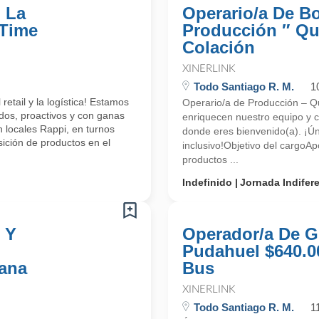
 La
Operario/a De B
 Time
Producción ″ Qui
Colación
XINERLINK
Todo Santiago R. M.
1
etail y la logística! Estamos
Operario/a de Producción – Qui
dos, proactivos y con ganas
enriquecen nuestro equipo y c
 locales Rappi, en turnos
donde eres bienvenido(a). ¡Ún
ición de productos en el
inclusivo!Objetivo del cargoA
productos ...
Indefinido
Jornada Indifer
 Y
Operador/a De Gr
Pudahuel $640.0
ana
Bus
XINERLINK
Todo Santiago R. M.
1