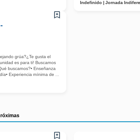
Indefinido
Jornada Indifer
-
nejando grúa?¿Te gusta el
tunidad es para ti! Buscamos
a¿Qué buscamos?• Enseñanza
día• Experiencia mínima de ...
próximas