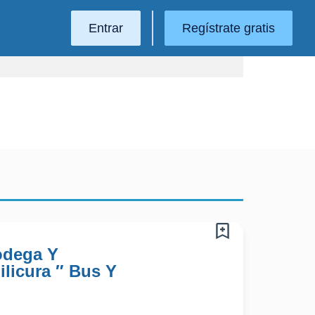
Entrar
Regístrate gratis
odega Y
licura ″ Bus Y