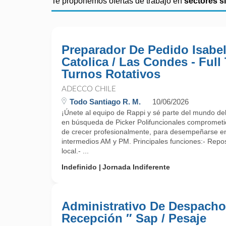
Te proponemos ofertas de trabajo en
sectores s
Preparador De Pedido Isabel
Catolica / Las Condes - Full
Turnos Rotativos
ADECCO CHILE
Todo Santiago R. M.
10/06/2026
¡Únete al equipo de Rappi y sé parte del mundo del r
en búsqueda de Picker Polifuncionales comprometi
de crecer profesionalmente, para desempeñarse en
intermedios AM y PM. Principales funciones:- Repos
local.- ...
Indefinido
Jornada Indiferente
Administrativo De Despacho
Recepción ″ Sap / Pesaje