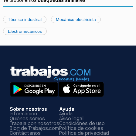
Te proponemos
búsquedas similares
Técnico industrial
Mecánico electricista
Electromecánicos
Sobre nosotros
Ayuda
Información
Ayuda
Quiénes somos
Aviso legal
Trabaja con nosotros
Condiciones de uso
Blog de Trabajos.com
Política de cookies
Contáctanos
Política de privacidad